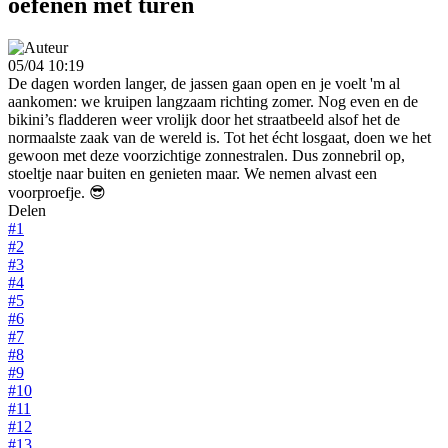
oefenen met turen
05/04 10:19
De dagen worden langer, de jassen gaan open en je voelt 'm al
aankomen: we kruipen langzaam richting zomer. Nog even en de
bikini’s fladderen weer vrolijk door het straatbeeld alsof het de
normaalste zaak van de wereld is. Tot het écht losgaat, doen we het
gewoon met deze voorzichtige zonnestralen. Dus zonnebril op,
stoeltje naar buiten en genieten maar. We nemen alvast een
voorproefje. 😎
Delen
#1
#2
#3
#4
#5
#6
#7
#8
#9
#10
#11
#12
#13