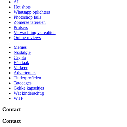
AI
Hot shots
Whatsapp oplichters
Photoshop fails
Zomerse taferelen
Prutsers
Verwachting vs realiteit
Online reviews
Memes
Nostalgie
Crypto
Eén taak
Verkeer
Advertenties
Tinderprofielen
Tatoeages
Gekke kapseltjes
Wat kinderachtig
WTF
Contact
Contact