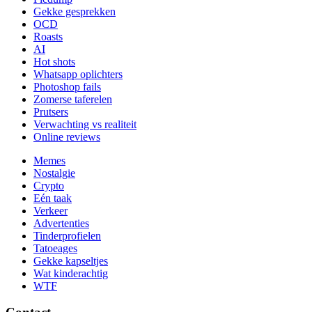
Gekke gesprekken
OCD
Roasts
AI
Hot shots
Whatsapp oplichters
Photoshop fails
Zomerse taferelen
Prutsers
Verwachting vs realiteit
Online reviews
Memes
Nostalgie
Crypto
Eén taak
Verkeer
Advertenties
Tinderprofielen
Tatoeages
Gekke kapseltjes
Wat kinderachtig
WTF