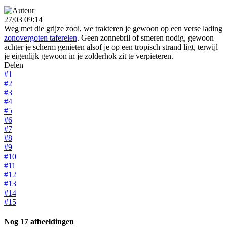
27/03 09:14
Weg met die grijze zooi, we trakteren je gewoon op een verse lading
zonovergoten taferelen
. Geen zonnebril of smeren nodig, gewoon
achter je scherm genieten alsof je op een tropisch strand ligt, terwijl
je eigenlijk gewoon in je zolderhok zit te verpieteren.
Delen
#1
#2
#3
#4
#5
#6
#7
#8
#9
#10
#11
#12
#13
#14
#15
Nog 17 afbeeldingen