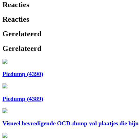
Reacties
Reacties
Gerelateerd
Gerelateerd
Picdump (4390)
Picdump (4389)
Visueel bevredigende OCD-dump vol plaatjes die bijna 