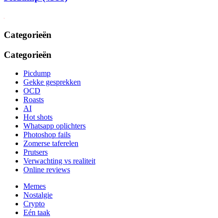
Categorieën
Categorieën
Picdump
Gekke gesprekken
OCD
Roasts
AI
Hot shots
Whatsapp oplichters
Photoshop fails
Zomerse taferelen
Prutsers
Verwachting vs realiteit
Online reviews
Memes
Nostalgie
Crypto
Eén taak