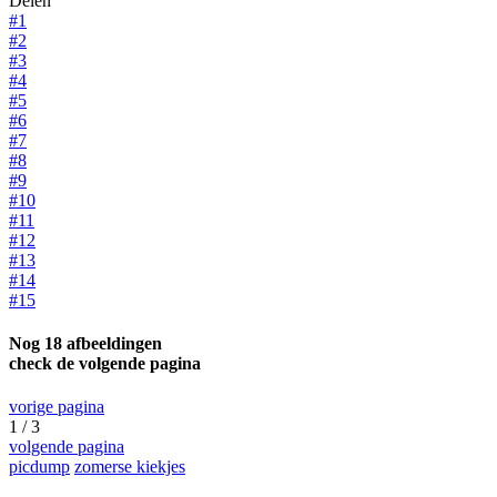
Delen
#1
#2
#3
#4
#5
#6
#7
#8
#9
#10
#11
#12
#13
#14
#15
Nog 18 afbeeldingen
check de volgende pagina
vorige pagina
1 / 3
volgende pagina
picdump
zomerse kiekjes