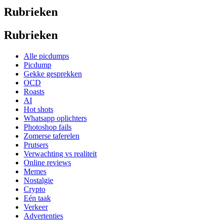
Rubrieken
Rubrieken
Alle picdumps
Picdump
Gekke gesprekken
OCD
Roasts
AI
Hot shots
Whatsapp oplichters
Photoshop fails
Zomerse taferelen
Prutsers
Verwachting vs realiteit
Online reviews
Memes
Nostalgie
Crypto
Eén taak
Verkeer
Advertenties