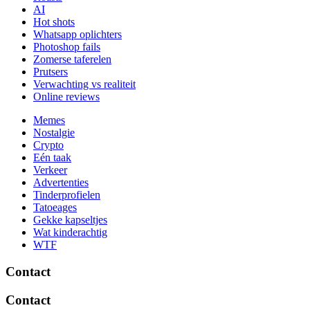
AI
Hot shots
Whatsapp oplichters
Photoshop fails
Zomerse taferelen
Prutsers
Verwachting vs realiteit
Online reviews
Memes
Nostalgie
Crypto
Eén taak
Verkeer
Advertenties
Tinderprofielen
Tatoeages
Gekke kapseltjes
Wat kinderachtig
WTF
Contact
Contact