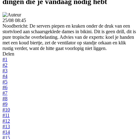
dingen die je vandaag nodig hebt
25/08 08:45
Noodbericht: De servers piepen en kraken onder de druk van een
stortvloed aan schaarsgeklede dames in bikini. Dit is geen drill, dit is
pure tropische overbelasting. Advies van de experts: koel je handen
met een koud biertje, zet de ventilator op standje orkaan en klik
rustig verder, want de hitte gaat voorlopig niet liggen.
Delen
#1
#2
#3
#4
#5
#6
#7
#8
#9
#10
#11
#12
#13
#14
#15