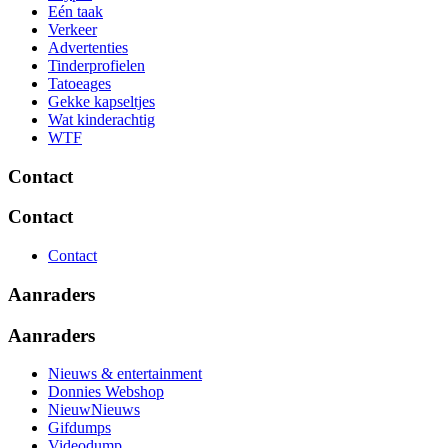
Eén taak
Verkeer
Advertenties
Tinderprofielen
Tatoeages
Gekke kapseltjes
Wat kinderachtig
WTF
Contact
Contact
Contact
Aanraders
Aanraders
Nieuws & entertainment
Donnies Webshop
NieuwNieuws
Gifdumps
Videodump