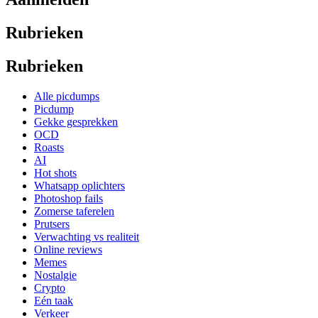
Rubrieken
Rubrieken
Alle picdumps
Picdump
Gekke gesprekken
OCD
Roasts
AI
Hot shots
Whatsapp oplichters
Photoshop fails
Zomerse taferelen
Prutsers
Verwachting vs realiteit
Online reviews
Memes
Nostalgie
Crypto
Eén taak
Verkeer