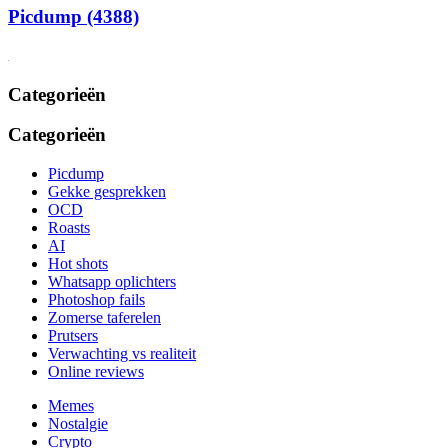
Picdump (4388)
Categorieën
Categorieën
Picdump
Gekke gesprekken
OCD
Roasts
AI
Hot shots
Whatsapp oplichters
Photoshop fails
Zomerse taferelen
Prutsers
Verwachting vs realiteit
Online reviews
Memes
Nostalgie
Crypto