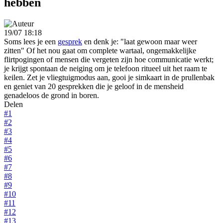
hebben
19/07 18:18
Soms lees je een
gesprek
en denk je: "laat gewoon maar weer
zitten" Of het nou gaat om complete wartaal, ongemakkelijke
flirtpogingen of mensen die vergeten zijn hoe communicatie werkt;
je krijgt spontaan de neiging om je telefoon ritueel uit het raam te
keilen. Zet je vliegtuigmodus aan, gooi je simkaart in de prullenbak
en geniet van 20 gesprekken die je geloof in de mensheid
genadeloos de grond in boren.
Delen
#1
#2
#3
#4
#5
#6
#7
#8
#9
#10
#11
#12
#13