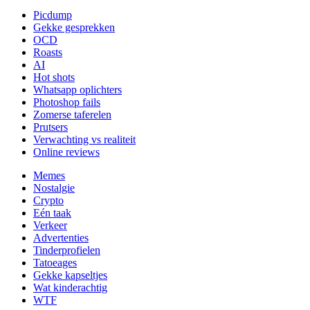
Picdump
Gekke gesprekken
OCD
Roasts
AI
Hot shots
Whatsapp oplichters
Photoshop fails
Zomerse taferelen
Prutsers
Verwachting vs realiteit
Online reviews
Memes
Nostalgie
Crypto
Eén taak
Verkeer
Advertenties
Tinderprofielen
Tatoeages
Gekke kapseltjes
Wat kinderachtig
WTF