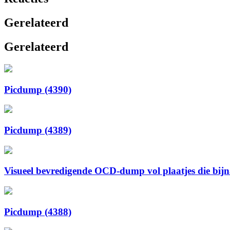
Gerelateerd
Gerelateerd
Picdump (4390)
Picdump (4389)
Visueel bevredigende OCD-dump vol plaatjes die bijna 
Picdump (4388)