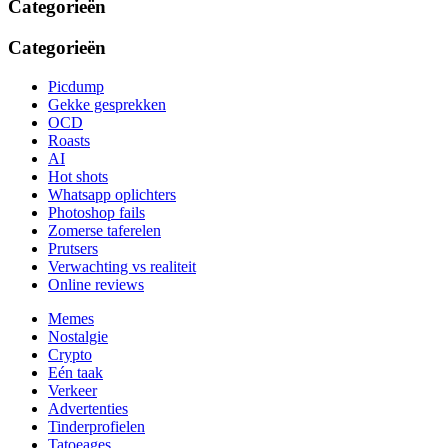
Categorieën
Categorieën
Picdump
Gekke gesprekken
OCD
Roasts
AI
Hot shots
Whatsapp oplichters
Photoshop fails
Zomerse taferelen
Prutsers
Verwachting vs realiteit
Online reviews
Memes
Nostalgie
Crypto
Eén taak
Verkeer
Advertenties
Tinderprofielen
Tatoeages