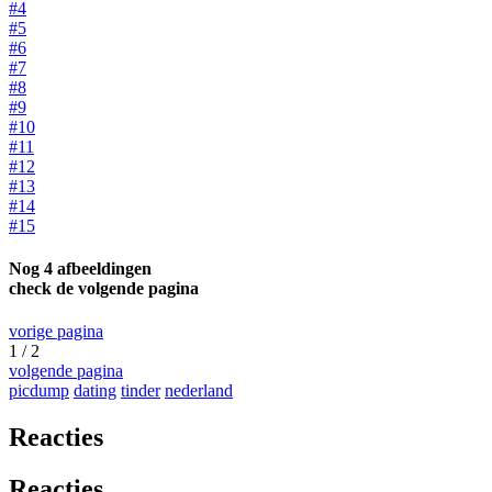
#4
#5
#6
#7
#8
#9
#10
#11
#12
#13
#14
#15
Nog 4 afbeeldingen
check de volgende pagina
vorige pagina
1 / 2
volgende pagina
picdump
dating
tinder
nederland
Reacties
Reacties