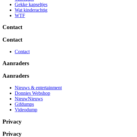
Gekke kapseltjes
Wat kinderachtig
WTF
Contact
Contact
Contact
Aanraders
Aanraders
Nieuws & entertainment
Donnies Webshop
NieuwNieuws
Gifdumps
Videodump
Privacy
Privacy