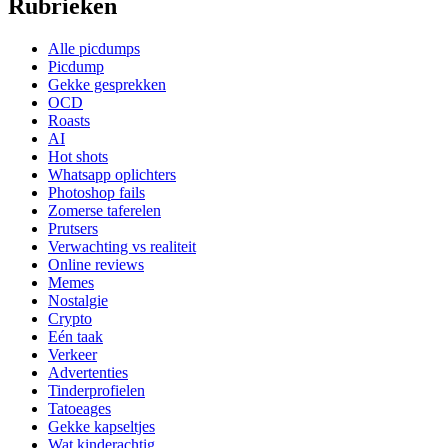
Rubrieken
Alle picdumps
Picdump
Gekke gesprekken
OCD
Roasts
AI
Hot shots
Whatsapp oplichters
Photoshop fails
Zomerse taferelen
Prutsers
Verwachting vs realiteit
Online reviews
Memes
Nostalgie
Crypto
Eén taak
Verkeer
Advertenties
Tinderprofielen
Tatoeages
Gekke kapseltjes
Wat kinderachtig