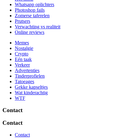
Whatsapp oplichters
Photoshop fails
Zomerse taferelen
Prutsers
Verwachting vs realiteit
Online reviews
Memes
Nostalgie
Crypto
Eén taak
Verkeer
Advertenties
Tinderprofielen
Tatoeages
Gekke kapseltjes
Wat kinderachtig
WTF
Contact
Contact
Contact