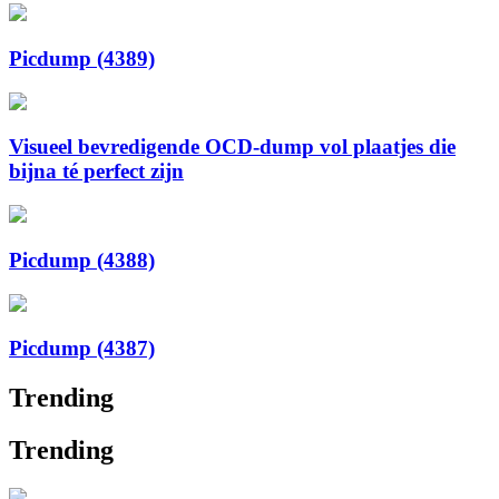
Picdump (4389)
Visueel bevredigende OCD-dump vol plaatjes die
bijna té perfect zijn
Picdump (4388)
Picdump (4387)
Trending
Trending