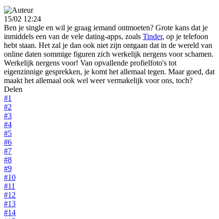
15/02 12:24
Ben je single en wil je graag iemand ontmoeten? Grote kans dat je
inmiddels een van de vele dating-apps, zoals
Tinder
, op je telefoon
hebt staan. Het zal je dan ook niet zijn ontgaan dat in de wereld van
online daten sommige figuren zich werkelijk nergens voor schamen.
Werkelijk nergens voor! Van opvallende profielfoto's tot
eigenzinnige gesprekken, je komt het allemaal tegen. Maar goed, dat
maakt het allemaal ook wel weer vermakelijk voor ons, toch?
Delen
#1
#2
#3
#4
#5
#6
#7
#8
#9
#10
#11
#12
#13
#14