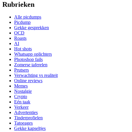
Rubrieken
Alle picdumps
Picdump
Gekke gesprekken
OCD
Roasts
AI
Hot shots
Whatsapp oplichters
Photoshop fails
Zomerse taferelen
Prutsers
Verwachting vs realiteit
Online reviews
Memes
Nostalgie
Crypto
Eén taak
Verkeer
Advertenties
Tinderprofielen
Tatoeages
Gekke kapseltjes