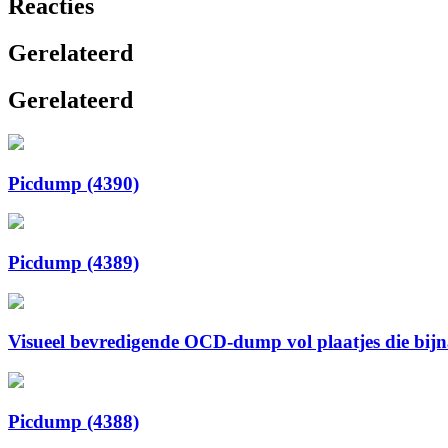
Reacties
Gerelateerd
Gerelateerd
Picdump (4390)
Picdump (4389)
Visueel bevredigende OCD-dump vol plaatjes die bijna 
Picdump (4388)