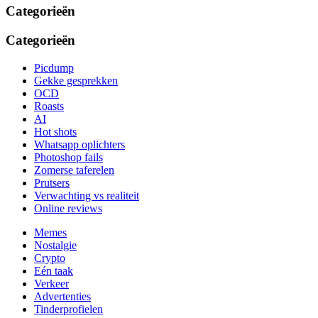
Categorieën
Categorieën
Picdump
Gekke gesprekken
OCD
Roasts
AI
Hot shots
Whatsapp oplichters
Photoshop fails
Zomerse taferelen
Prutsers
Verwachting vs realiteit
Online reviews
Memes
Nostalgie
Crypto
Eén taak
Verkeer
Advertenties
Tinderprofielen