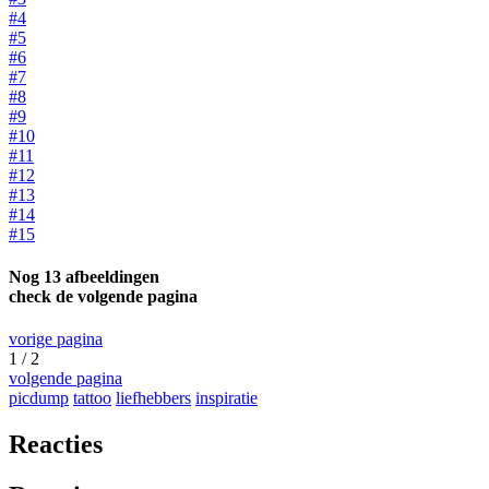
#4
#5
#6
#7
#8
#9
#10
#11
#12
#13
#14
#15
Nog 13 afbeeldingen
check de volgende pagina
vorige pagina
1 / 2
volgende pagina
picdump
tattoo
liefhebbers
inspiratie
Reacties