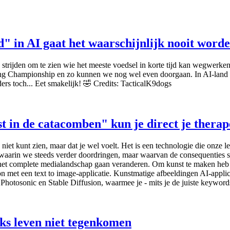
d" in AI gaat het waarschijnlijk nooit word
rs strijden om te zien wie het meeste voedsel in korte tijd kan wegwerk
ng Championship en zo kunnen we nog wel even doorgaan. In AI-land h
ders toch... Eet smakelijk! 🤣 Credits: TacticalK9dogs
st in de catacomben" kun je direct je therap
 je niet kunt zien, maar dat je wel voelt. Het is een technologie die on
d waarin we steeds verder doordringen, maar waarvan de consequentie
s het complete medialandschap gaan veranderen. Om kunst te maken heb j
n met een text to image-applicatie. Kunstmatige afbeeldingen AI-appli
 Photosonic en Stable Diffusion, waarmee je - mits je de juiste keyword
ijks leven niet tegenkomen