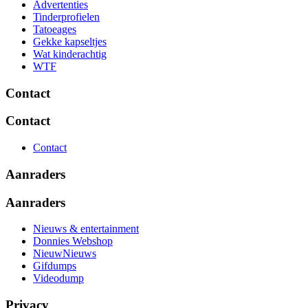
Advertenties
Tinderprofielen
Tatoeages
Gekke kapseltjes
Wat kinderachtig
WTF
Contact
Contact
Contact
Aanraders
Aanraders
Nieuws & entertainment
Donnies Webshop
NieuwNieuws
Gifdumps
Videodump
Privacy