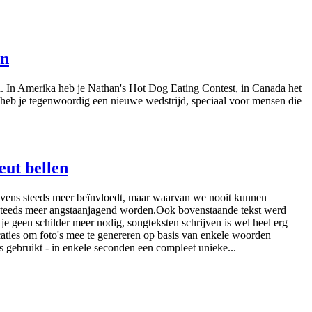
en
en. In Amerika heb je Nathan's Hot Dog Eating Contest, in Canada het
eb je tegenwoordig een nieuwe wedstrijd, speciaal voor mensen die
eut bellen
ze levens steeds meer beïnvloedt, maar waarvan we nooit kunnen
s steeds meer angstaanjagend worden.Ook bovenstaande tekst werd
e geen schilder meer nodig, songteksten schrijven is wel heel erg
caties om foto's mee te genereren op basis van enkele woorden
s gebruikt - in enkele seconden een compleet unieke...