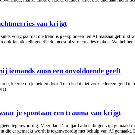
achtmerries van krijgt
as sinds vorig jaar dat die trend is geëxplodeerd en AI massaal gebruikt
ijn ook fanatiekelingen die de meest bizarre creaties maken. We hebben
hij iemands zoon een onvoldoende geeft
en, keertje op je bek en door. Toch is dat niet voor iedereen goed te b
via)
waar je spontaan een trauma van krijgt
ieën tegenwoordig. Meer dan 15 miljard afbeeldingen zijn gemaakt met 
 die er gemaakt wordt is tegenwoordig met behulp van AI gemaakt. Dat h