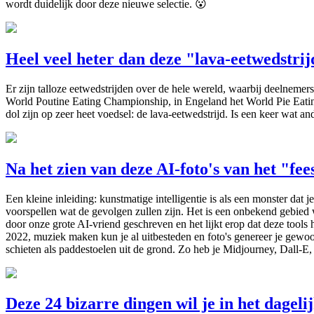
wordt duidelijk door deze nieuwe selectie. 😮
Heel veel heter dan deze "lava-eetwedstrij
Er zijn talloze eetwedstrijden over de hele wereld, waarbij deelneme
World Poutine Eating Championship, in Engeland het World Pie Eati
dol zijn op zeer heet voedsel: de lava-eetwedstrijd. Is een keer wat an
Na het zien van deze AI-foto's van het "fee
Een kleine inleiding: kunstmatige intelligentie is als een monster dat
voorspellen wat de gevolgen zullen zijn. Het is een onbekend gebie
door onze grote AI-vriend geschreven en het lijkt erop dat deze tool
2022, muziek maken kun je al uitbesteden en foto's genereer je gewoo
schieten als paddestoelen uit de grond. Zo heb je Midjourney, Dall-E,
Deze 24 bizarre dingen wil je in het dagel