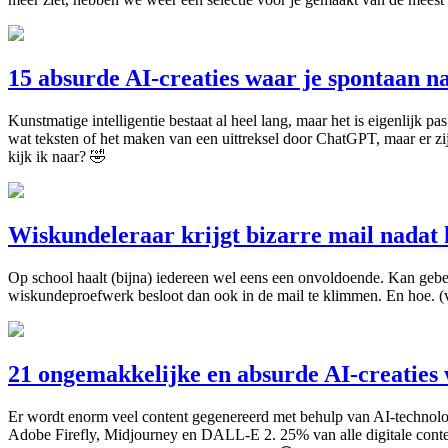
15 absurde AI-creaties waar je spontaan n
Kunstmatige intelligentie bestaat al heel lang, maar het is eigenlijk p
wat teksten of het maken van een uittreksel door ChatGPT, maar er z
kijk ik naar? 🤣
Wiskundeleraar krijgt bizarre mail nadat 
Op school haalt (bijna) iedereen wel eens een onvoldoende. Kan gebeur
wiskundeproefwerk besloot dan ook in de mail te klimmen. En hoe. (
21 ongemakkelijke en absurde AI-creaties 
Er wordt enorm veel content gegenereerd met behulp van AI-technolog
Adobe Firefly, Midjourney en DALL-E 2. 25% van alle digitale content