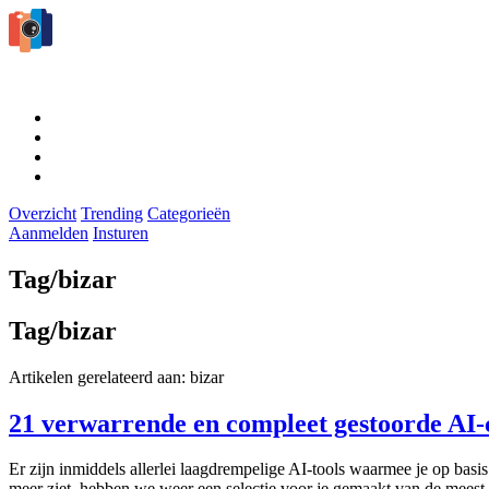
Overzicht
Trending
Categorieën
Aanmelden
Insturen
Tag/bizar
Tag/bizar
Artikelen gerelateerd aan: bizar
21 verwarrende en compleet gestoorde AI-c
Er zijn inmiddels allerlei laagdrempelige AI-tools waarmee je op basis
meer ziet, hebben we weer een selectie voor je gemaakt van de meest o