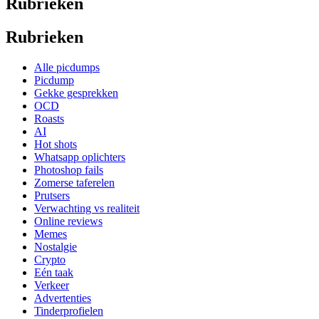
Rubrieken
Rubrieken
Alle picdumps
Picdump
Gekke gesprekken
OCD
Roasts
AI
Hot shots
Whatsapp oplichters
Photoshop fails
Zomerse taferelen
Prutsers
Verwachting vs realiteit
Online reviews
Memes
Nostalgie
Crypto
Eén taak
Verkeer
Advertenties
Tinderprofielen