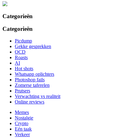
Categorieën
Categorieën
Picdump
Gekke gesprekken
OCD
Roasts
AI
Hot shots
Whatsapp oplichters
Photoshop fails
Zomerse taferelen
Prutsers
Verwachting vs realiteit
Online reviews
Memes
Nostalgie
Crypto
Eén taak
Verkeer