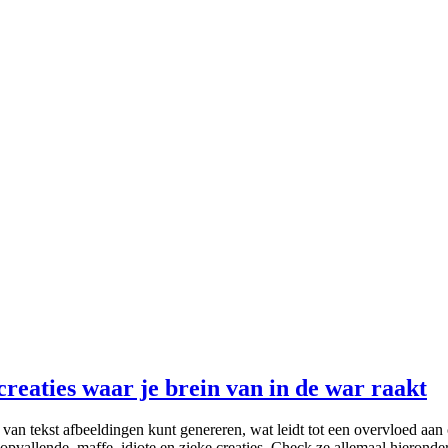
reaties waar je brein van in de war raakt
 van tekst afbeeldingen kunt genereren, wat leidt tot een overvloed aan
pvallende, maffe, idiote en zieke creaties. Check ze allemaal hieronder