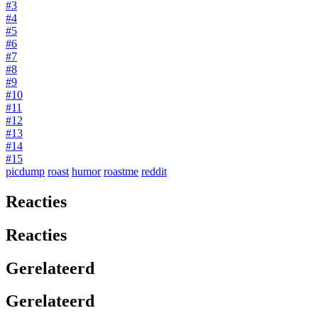
#3
#4
#5
#6
#7
#8
#9
#10
#11
#12
#13
#14
#15
picdump
roast
humor
roastme
reddit
Reacties
Reacties
Gerelateerd
Gerelateerd