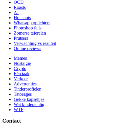
OCD
Roasts
AI
Hot shots
Whatsapp oplichters
Photoshop fails
Zomerse taferelen
Prutsers
Verwachting vs realiteit
Online reviews
Memes
Nostalgie
Crypto
Eén taak
Verkeer
Advertenties
Tinderprofielen
Tatoeages
Gekke kapseltjes
Wat kinderachtig
WTF
Contact