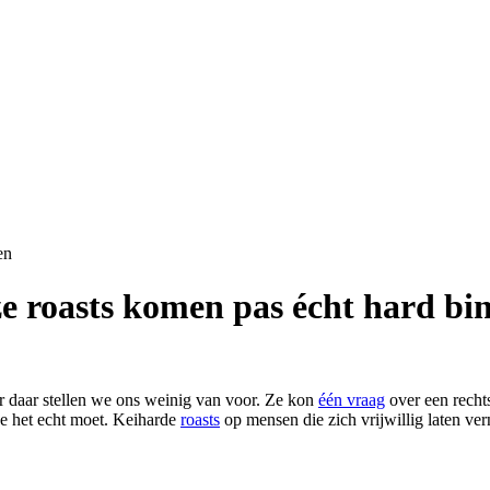
e roasts komen pas écht hard bi
daar stellen we ons weinig van voor. Ze kon
één vraag
over een rechts
oe het echt moet. Keiharde
roasts
op mensen die zich vrijwillig laten ver