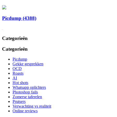
Picdump (4388)
Categorieën
Categorieën
Picdump
Gekke gesprekken
OCD
Roasts
AI
Hot shots
Whatsapp oplichters
Photoshop fails
Zomerse taferelen
Prutsers
Verwachting vs realiteit
Online reviews