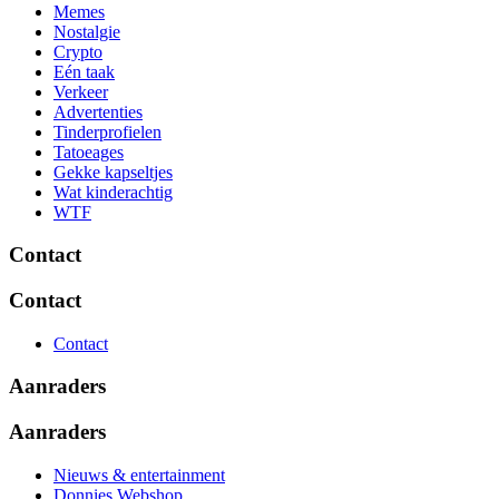
Memes
Nostalgie
Crypto
Eén taak
Verkeer
Advertenties
Tinderprofielen
Tatoeages
Gekke kapseltjes
Wat kinderachtig
WTF
Contact
Contact
Contact
Aanraders
Aanraders
Nieuws & entertainment
Donnies Webshop