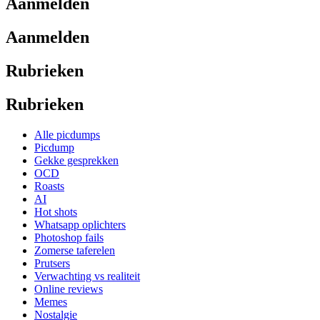
Aanmelden
Aanmelden
Rubrieken
Rubrieken
Alle picdumps
Picdump
Gekke gesprekken
OCD
Roasts
AI
Hot shots
Whatsapp oplichters
Photoshop fails
Zomerse taferelen
Prutsers
Verwachting vs realiteit
Online reviews
Memes
Nostalgie