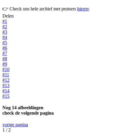
👉 Check ons hele archief met prutsers
hierrrr
.
Delen
#1
#2
#3
#4
#5
#6
#7
#8
#9
#10
#11
#12
#13
#14
#15
Nog 14 afbeeldingen
check de volgende pagina
vorige pagina
1 / 2