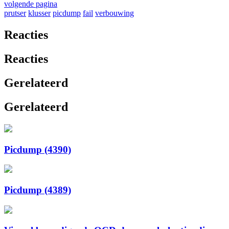
volgende pagina
prutser
klusser
picdump
fail
verbouwing
Reacties
Reacties
Gerelateerd
Gerelateerd
Picdump (4390)
Picdump (4389)