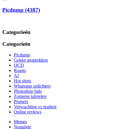
Picdump (4387)
Categorieën
Categorieën
Picdump
Gekke gesprekken
OCD
Roasts
AI
Hot shots
Whatsapp oplichters
Photoshop fails
Zomerse taferelen
Prutsers
Verwachting vs realiteit
Online reviews
Memes
Nostalgie