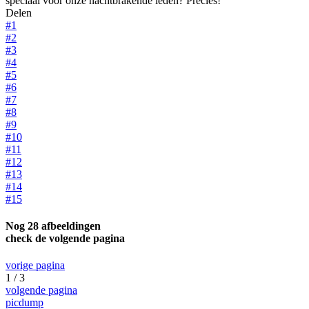
speciaal voor onze nachtbrakende leden? Precies!
Delen
#1
#2
#3
#4
#5
#6
#7
#8
#9
#10
#11
#12
#13
#14
#15
Nog 28 afbeeldingen
check de volgende pagina
vorige pagina
1 / 3
volgende pagina
picdump