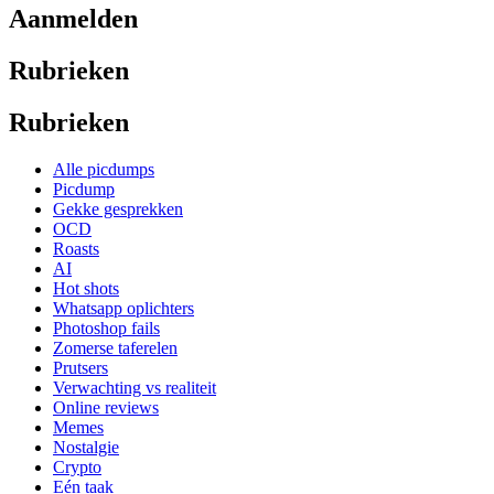
Aanmelden
Rubrieken
Rubrieken
Alle picdumps
Picdump
Gekke gesprekken
OCD
Roasts
AI
Hot shots
Whatsapp oplichters
Photoshop fails
Zomerse taferelen
Prutsers
Verwachting vs realiteit
Online reviews
Memes
Nostalgie
Crypto
Eén taak