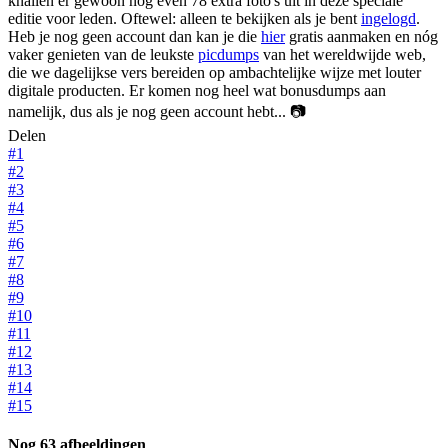
knallen er gewoon nog even 78 extra foto's uit in deze speciale
editie voor leden. Oftewel: alleen te bekijken als je bent
ingelogd
.
Heb je nog geen account dan kan je die
hier
gratis aanmaken en nóg
vaker genieten van de leukste
picdumps
van het wereldwijde web,
die we dagelijkse vers bereiden op ambachtelijke wijze met louter
digitale producten. Er komen nog heel wat bonusdumps aan
namelijk, dus als je nog geen account hebt... 📷
Delen
#1
#2
#3
#4
#5
#6
#7
#8
#9
#10
#11
#12
#13
#14
#15
Nog 63 afbeeldingen