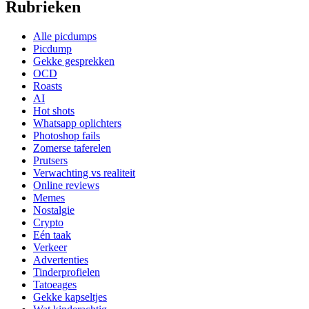
Rubrieken
Alle picdumps
Picdump
Gekke gesprekken
OCD
Roasts
AI
Hot shots
Whatsapp oplichters
Photoshop fails
Zomerse taferelen
Prutsers
Verwachting vs realiteit
Online reviews
Memes
Nostalgie
Crypto
Eén taak
Verkeer
Advertenties
Tinderprofielen
Tatoeages
Gekke kapseltjes