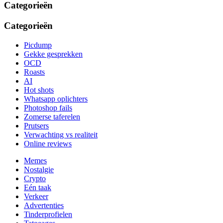
Categorieën
Categorieën
Picdump
Gekke gesprekken
OCD
Roasts
AI
Hot shots
Whatsapp oplichters
Photoshop fails
Zomerse taferelen
Prutsers
Verwachting vs realiteit
Online reviews
Memes
Nostalgie
Crypto
Eén taak
Verkeer
Advertenties
Tinderprofielen