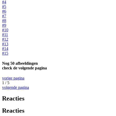
#4
#5
#6
#7
#8
#9
#10
#11
#12
#13
#14
#15
Nog 50 afbeeldingen
check de volgende pagina
vorige pagina
1 / 5
volgende pagina
Reacties
Reacties