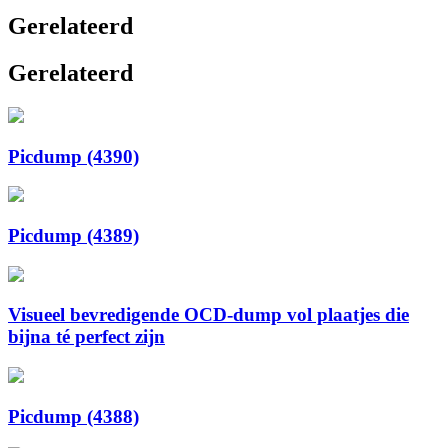
Gerelateerd
Gerelateerd
Picdump (4390)
Picdump (4389)
Visueel bevredigende OCD-dump vol plaatjes die
bijna té perfect zijn
Picdump (4388)