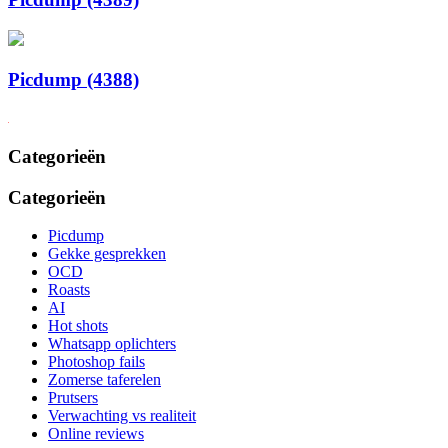
Picdump (4388)
Categorieën
Categorieën
Picdump
Gekke gesprekken
OCD
Roasts
AI
Hot shots
Whatsapp oplichters
Photoshop fails
Zomerse taferelen
Prutsers
Verwachting vs realiteit
Online reviews