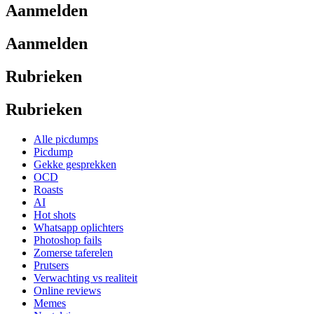
Aanmelden
Aanmelden
Rubrieken
Rubrieken
Alle picdumps
Picdump
Gekke gesprekken
OCD
Roasts
AI
Hot shots
Whatsapp oplichters
Photoshop fails
Zomerse taferelen
Prutsers
Verwachting vs realiteit
Online reviews
Memes