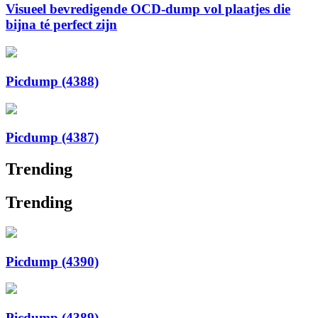
Visueel bevredigende OCD-dump vol plaatjes die
bijna té perfect zijn
Picdump (4388)
Picdump (4387)
Trending
Trending
Picdump (4390)
Picdump (4389)