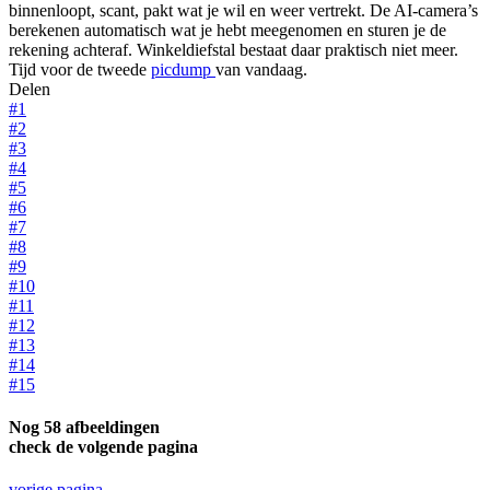
binnenloopt, scant, pakt wat je wil en weer vertrekt. De AI-camera’s
berekenen automatisch wat je hebt meegenomen en sturen je de
rekening achteraf. Winkeldiefstal bestaat daar praktisch niet meer.
Tijd voor de tweede
picdump
van vandaag.
Delen
#1
#2
#3
#4
#5
#6
#7
#8
#9
#10
#11
#12
#13
#14
#15
Nog 58 afbeeldingen
check de volgende pagina
vorige pagina