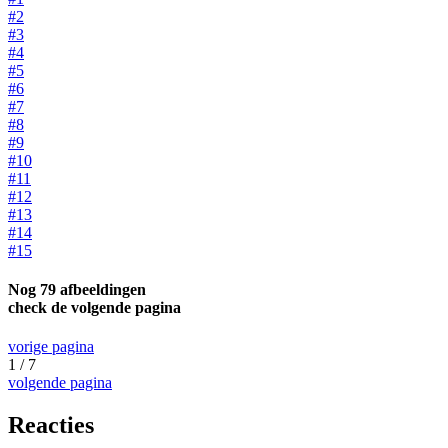
#2
#3
#4
#5
#6
#7
#8
#9
#10
#11
#12
#13
#14
#15
Nog 79 afbeeldingen
check de volgende pagina
vorige pagina
1 / 7
volgende pagina
Reacties