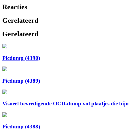
Reacties
Gerelateerd
Gerelateerd
Picdump (4390)
Picdump (4389)
Visueel bevredigende OCD-dump vol plaatjes die bijna 
Picdump (4388)