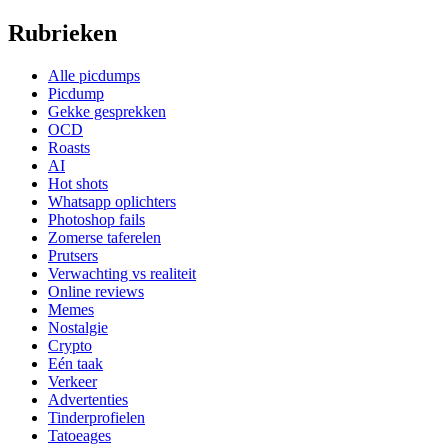
Rubrieken
Alle picdumps
Picdump
Gekke gesprekken
OCD
Roasts
AI
Hot shots
Whatsapp oplichters
Photoshop fails
Zomerse taferelen
Prutsers
Verwachting vs realiteit
Online reviews
Memes
Nostalgie
Crypto
Eén taak
Verkeer
Advertenties
Tinderprofielen
Tatoeages