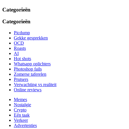
Categorieën
Categorieën
Picdump
Gekke gesprekken
OCD
Roasts
AI
Hot shots
Whatsapp oplichters
Photoshop fails
Zomerse taferelen
Prutsers
Verwachting vs realiteit
Online reviews
Memes
Nostalgie
Crypto
Eén taak
Verkeer
Advertenties