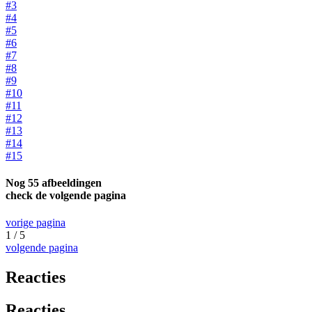
#3
#4
#5
#6
#7
#8
#9
#10
#11
#12
#13
#14
#15
Nog 55 afbeeldingen
check de volgende pagina
vorige pagina
1 / 5
volgende pagina
Reacties
Reacties