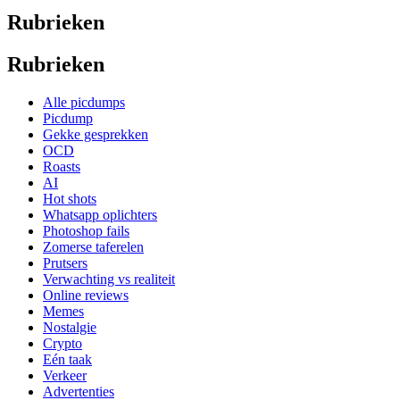
Rubrieken
Rubrieken
Alle picdumps
Picdump
Gekke gesprekken
OCD
Roasts
AI
Hot shots
Whatsapp oplichters
Photoshop fails
Zomerse taferelen
Prutsers
Verwachting vs realiteit
Online reviews
Memes
Nostalgie
Crypto
Eén taak
Verkeer
Advertenties