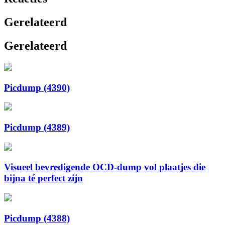
Gerelateerd
Gerelateerd
Picdump (4390)
Picdump (4389)
Visueel bevredigende OCD-dump vol plaatjes die
bijna té perfect zijn
Picdump (4388)