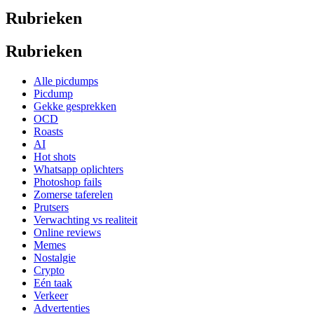
Rubrieken
Rubrieken
Alle picdumps
Picdump
Gekke gesprekken
OCD
Roasts
AI
Hot shots
Whatsapp oplichters
Photoshop fails
Zomerse taferelen
Prutsers
Verwachting vs realiteit
Online reviews
Memes
Nostalgie
Crypto
Eén taak
Verkeer
Advertenties