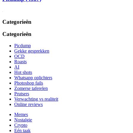
Categorieën
Categorieën
Picdump
Gekke gesprekken
OCD
Roasts
AI
Hot shots
Whatsapp oplichters
Photoshop fails
Zomerse taferelen
Prutsers
Verwachting vs realiteit
Online reviews
Memes
Nostalgie
Crypto
Eén taak