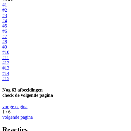
#1
#2
#3
#4
#5
#6
#7
#8
#9
#10
#11
#12
#13
#14
#15
Nog 63 afbeeldingen
check de volgende pagina
vorige pagina
1 / 6
volgende pagina
Reacties