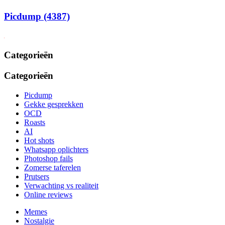
Picdump (4387)
Categorieën
Categorieën
Picdump
Gekke gesprekken
OCD
Roasts
AI
Hot shots
Whatsapp oplichters
Photoshop fails
Zomerse taferelen
Prutsers
Verwachting vs realiteit
Online reviews
Memes
Nostalgie