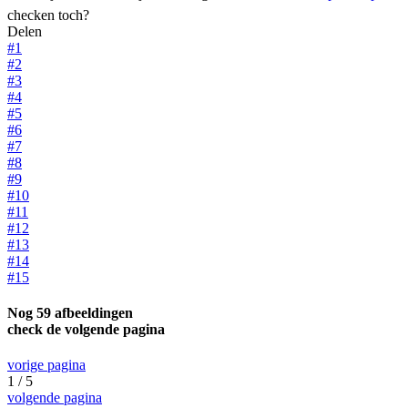
checken toch?
Delen
#1
#2
#3
#4
#5
#6
#7
#8
#9
#10
#11
#12
#13
#14
#15
Nog 59 afbeeldingen
check de volgende pagina
vorige pagina
1 / 5
volgende pagina