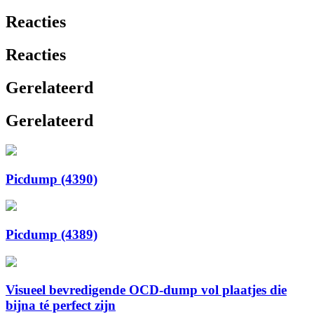
Reacties
Reacties
Gerelateerd
Gerelateerd
Picdump (4390)
Picdump (4389)
Visueel bevredigende OCD-dump vol plaatjes die
bijna té perfect zijn