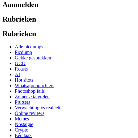
Aanmelden
Rubrieken
Rubrieken
Alle picdumps
Picdump
Gekke gesprekken
OCD
Roasts
AI
Hot shots
Whatsapp oplichters
Photoshop fails
Zomerse taferelen
Prutsers
Verwachting vs realiteit
Online reviews
Memes
Nostalgie
Crypto
Eén taak