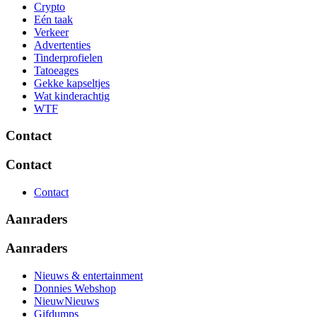
Crypto
Eén taak
Verkeer
Advertenties
Tinderprofielen
Tatoeages
Gekke kapseltjes
Wat kinderachtig
WTF
Contact
Contact
Contact
Aanraders
Aanraders
Nieuws & entertainment
Donnies Webshop
NieuwNieuws
Gifdumps