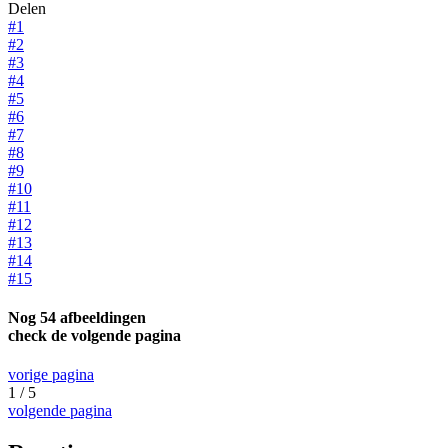
Delen
#1
#2
#3
#4
#5
#6
#7
#8
#9
#10
#11
#12
#13
#14
#15
Nog 54 afbeeldingen
check de volgende pagina
vorige pagina
1 / 5
volgende pagina