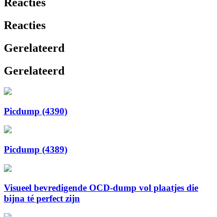
Reacties
Reacties
Gerelateerd
Gerelateerd
Picdump (4390)
Picdump (4389)
Visueel bevredigende OCD-dump vol plaatjes die
bijna té perfect zijn