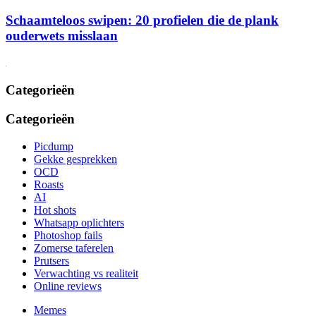
Schaamteloos swipen: 20 profielen die de plank
ouderwets misslaan
Categorieën
Categorieën
Picdump
Gekke gesprekken
OCD
Roasts
AI
Hot shots
Whatsapp oplichters
Photoshop fails
Zomerse taferelen
Prutsers
Verwachting vs realiteit
Online reviews
Memes