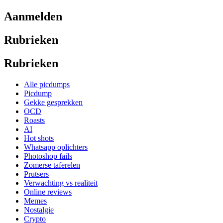
Aanmelden
Rubrieken
Rubrieken
Alle picdumps
Picdump
Gekke gesprekken
OCD
Roasts
AI
Hot shots
Whatsapp oplichters
Photoshop fails
Zomerse taferelen
Prutsers
Verwachting vs realiteit
Online reviews
Memes
Nostalgie
Crypto