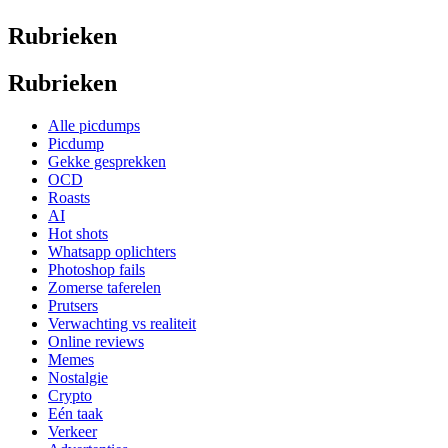
Rubrieken
Rubrieken
Alle picdumps
Picdump
Gekke gesprekken
OCD
Roasts
AI
Hot shots
Whatsapp oplichters
Photoshop fails
Zomerse taferelen
Prutsers
Verwachting vs realiteit
Online reviews
Memes
Nostalgie
Crypto
Eén taak
Verkeer