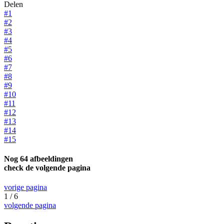
Delen
#1
#2
#3
#4
#5
#6
#7
#8
#9
#10
#11
#12
#13
#14
#15
Nog 64 afbeeldingen
check de volgende pagina
vorige pagina
1 / 6
volgende pagina