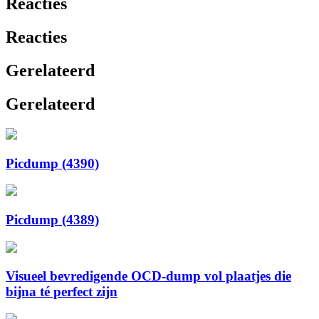
Reacties
Reacties
Gerelateerd
Gerelateerd
Picdump (4390)
Picdump (4389)
Visueel bevredigende OCD-dump vol plaatjes die
bijna té perfect zijn