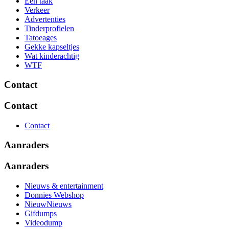
Eén taak
Verkeer
Advertenties
Tinderprofielen
Tatoeages
Gekke kapseltjes
Wat kinderachtig
WTF
Contact
Contact
Contact
Aanraders
Aanraders
Nieuws & entertainment
Donnies Webshop
NieuwNieuws
Gifdumps
Videodump