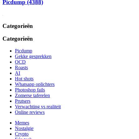
Picdump (4388)
Categorieën
Categorieën
Picdump
Gekke gesprekken
OCD
Roasts
AI
Hot shots
Whatsapp oplichters
Photoshop fails
Zomerse taferelen
Prutsers
Verwachting vs realiteit
Online reviews
Memes
Nostalgie
Crypto