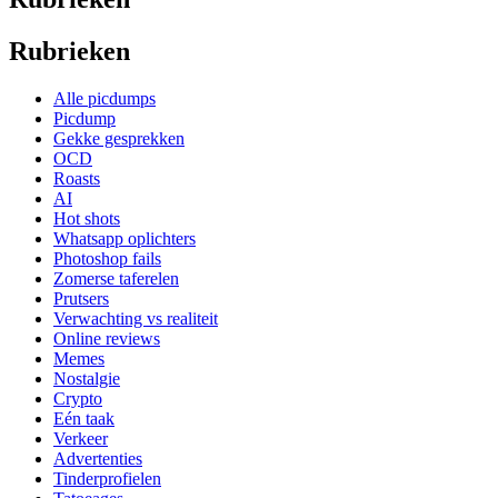
Rubrieken
Alle picdumps
Picdump
Gekke gesprekken
OCD
Roasts
AI
Hot shots
Whatsapp oplichters
Photoshop fails
Zomerse taferelen
Prutsers
Verwachting vs realiteit
Online reviews
Memes
Nostalgie
Crypto
Eén taak
Verkeer
Advertenties
Tinderprofielen