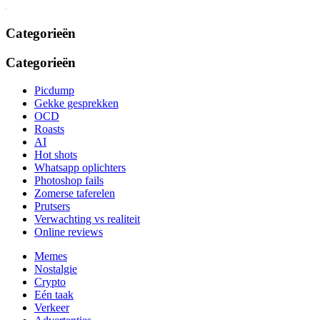
Categorieën
Categorieën
Picdump
Gekke gesprekken
OCD
Roasts
AI
Hot shots
Whatsapp oplichters
Photoshop fails
Zomerse taferelen
Prutsers
Verwachting vs realiteit
Online reviews
Memes
Nostalgie
Crypto
Eén taak
Verkeer