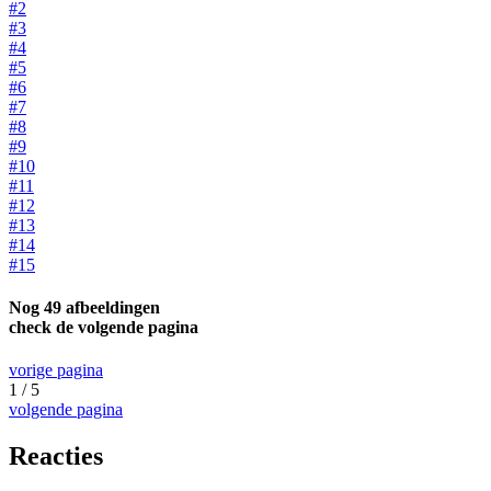
#2
#3
#4
#5
#6
#7
#8
#9
#10
#11
#12
#13
#14
#15
Nog 49 afbeeldingen
check de volgende pagina
vorige pagina
1 / 5
volgende pagina
Reacties