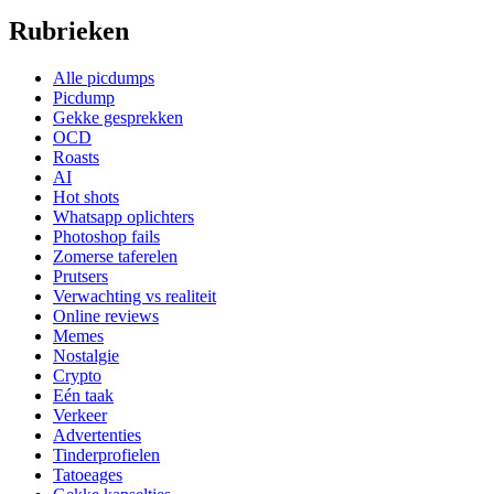
Rubrieken
Alle picdumps
Picdump
Gekke gesprekken
OCD
Roasts
AI
Hot shots
Whatsapp oplichters
Photoshop fails
Zomerse taferelen
Prutsers
Verwachting vs realiteit
Online reviews
Memes
Nostalgie
Crypto
Eén taak
Verkeer
Advertenties
Tinderprofielen
Tatoeages