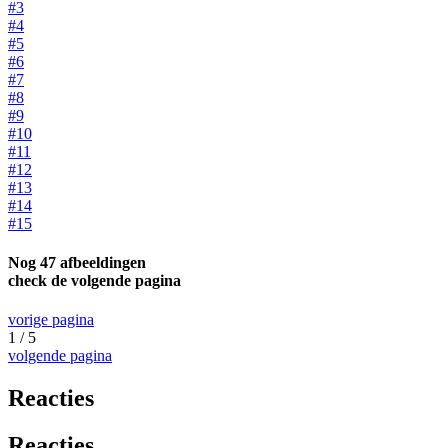
#3
#4
#5
#6
#7
#8
#9
#10
#11
#12
#13
#14
#15
Nog 47 afbeeldingen
check de volgende pagina
vorige pagina
1 / 5
volgende pagina
Reacties
Reacties