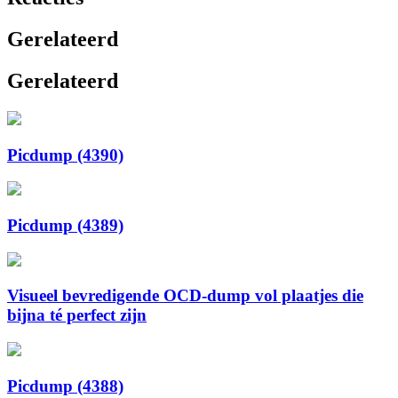
Gerelateerd
Gerelateerd
Picdump (4390)
Picdump (4389)
Visueel bevredigende OCD-dump vol plaatjes die
bijna té perfect zijn
Picdump (4388)