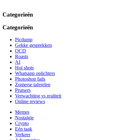
Categorieën
Categorieën
Picdump
Gekke gesprekken
OCD
Roasts
AI
Hot shots
Whatsapp oplichters
Photoshop fails
Zomerse taferelen
Prutsers
Verwachting vs realiteit
Online reviews
Memes
Nostalgie
Crypto
Eén taak
Verkeer