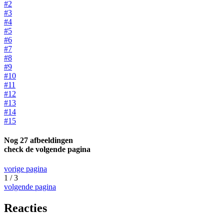
#2
#3
#4
#5
#6
#7
#8
#9
#10
#11
#12
#13
#14
#15
Nog 27 afbeeldingen
check de volgende pagina
vorige pagina
1 / 3
volgende pagina
Reacties