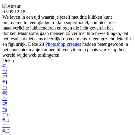
07/09 12:18
We leven in een tijd waarin je jezelf met drie klikken kunt
omtoveren tot een gladgetrokken supermodel, compleet met
maanverlichte jukbeenderen en ogen die licht geven in het
donker. Maar soms gaan mensen zó ver met hun bewerkingen, dat
het resultaat niet eens meer lijkt op een mens. Geen gezicht, letterlijk
en figuurlijk. Deze 28
Photoshop-creaties
hadden beter gewoon in
het conceptenmapje kunnen blijven zitten in plaats van ze op het
wereld wijde web te slingeren.
Delen
#1
#2
#3
#4
#5
#6
#7
#8
#9
#10
#11
#12
#13