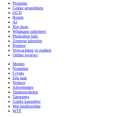
Picdump
Gekke gesprekken
OCD
Roasts
AI
Hot shots
Whatsapp oplichters
Photoshop fails
Zomerse taferelen
Prutsers
Verwachting vs realiteit
Online reviews
Memes
Nostalgie
Crypto
Eén taak
Verkeer
Advertenties
Tinderprofielen
Tatoeages
Gekke kapseltjes
Wat kinderachtig
WTF