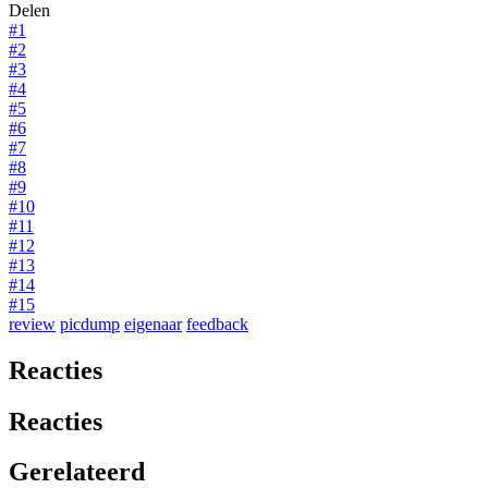
Delen
#1
#2
#3
#4
#5
#6
#7
#8
#9
#10
#11
#12
#13
#14
#15
review
picdump
eigenaar
feedback
Reacties
Reacties
Gerelateerd