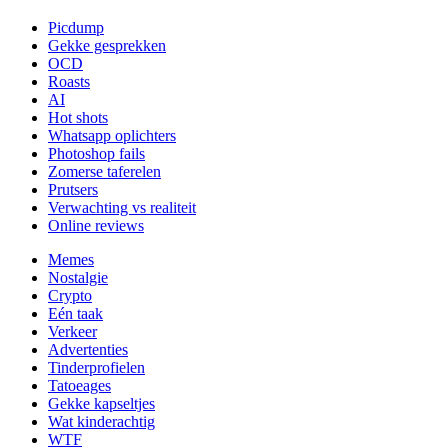
Picdump
Gekke gesprekken
OCD
Roasts
AI
Hot shots
Whatsapp oplichters
Photoshop fails
Zomerse taferelen
Prutsers
Verwachting vs realiteit
Online reviews
Memes
Nostalgie
Crypto
Eén taak
Verkeer
Advertenties
Tinderprofielen
Tatoeages
Gekke kapseltjes
Wat kinderachtig
WTF