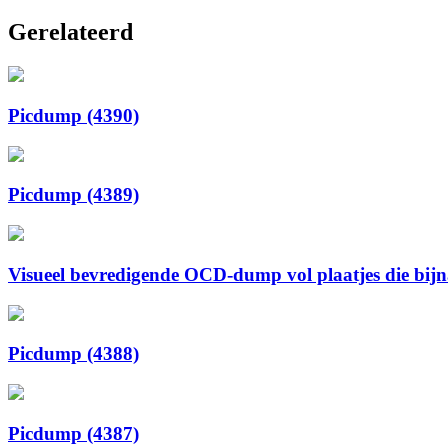
Gerelateerd
Picdump (4390)
Picdump (4389)
Visueel bevredigende OCD-dump vol plaatjes die bijna 
Picdump (4388)
Picdump (4387)