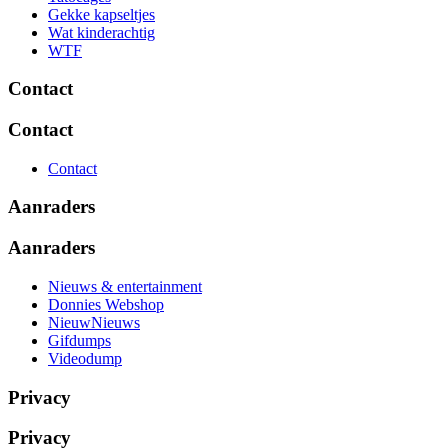
Gekke kapseltjes
Wat kinderachtig
WTF
Contact
Contact
Contact
Aanraders
Aanraders
Nieuws & entertainment
Donnies Webshop
NieuwNieuws
Gifdumps
Videodump
Privacy
Privacy