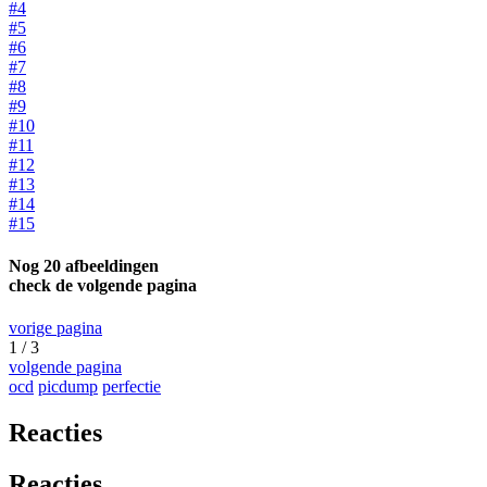
#4
#5
#6
#7
#8
#9
#10
#11
#12
#13
#14
#15
Nog 20 afbeeldingen
check de volgende pagina
vorige pagina
1 / 3
volgende pagina
ocd
picdump
perfectie
Reacties
Reacties