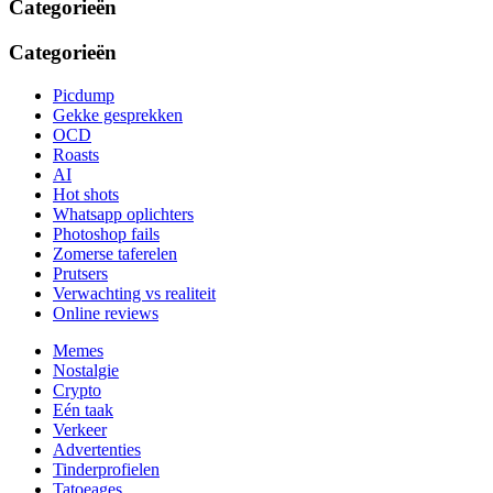
Categorieën
Categorieën
Picdump
Gekke gesprekken
OCD
Roasts
AI
Hot shots
Whatsapp oplichters
Photoshop fails
Zomerse taferelen
Prutsers
Verwachting vs realiteit
Online reviews
Memes
Nostalgie
Crypto
Eén taak
Verkeer
Advertenties
Tinderprofielen
Tatoeages