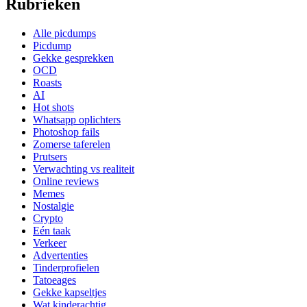
Rubrieken
Alle picdumps
Picdump
Gekke gesprekken
OCD
Roasts
AI
Hot shots
Whatsapp oplichters
Photoshop fails
Zomerse taferelen
Prutsers
Verwachting vs realiteit
Online reviews
Memes
Nostalgie
Crypto
Eén taak
Verkeer
Advertenties
Tinderprofielen
Tatoeages
Gekke kapseltjes
Wat kinderachtig