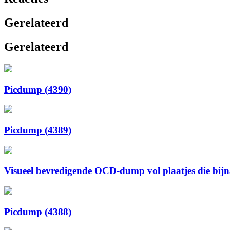
Gerelateerd
Gerelateerd
Picdump (4390)
Picdump (4389)
Visueel bevredigende OCD-dump vol plaatjes die bijna 
Picdump (4388)