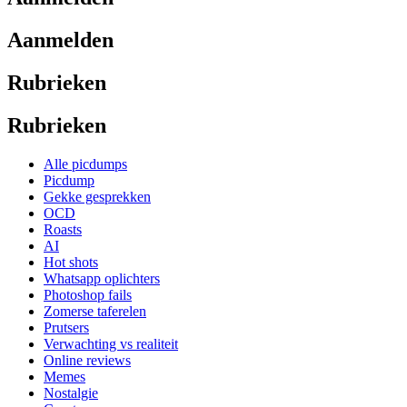
Aanmelden
Rubrieken
Rubrieken
Alle picdumps
Picdump
Gekke gesprekken
OCD
Roasts
AI
Hot shots
Whatsapp oplichters
Photoshop fails
Zomerse taferelen
Prutsers
Verwachting vs realiteit
Online reviews
Memes
Nostalgie