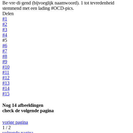
Be·vre·di·gend (bijvoeglijk naamwoord). 1 tot tevredenheid
stemmend met een lading #OCD-pics.
Delen
#1
#2
#3
#4
#5
#6
#7
#8
#9
#10
#11
#12
#13
#14
#15
Nog 14 afbeeldingen
check de volgende pagina
vorige pagina
1 / 2
volgende pagina