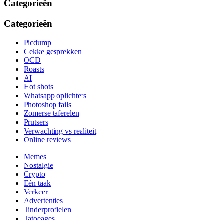
Categorieën
Categorieën
Picdump
Gekke gesprekken
OCD
Roasts
AI
Hot shots
Whatsapp oplichters
Photoshop fails
Zomerse taferelen
Prutsers
Verwachting vs realiteit
Online reviews
Memes
Nostalgie
Crypto
Eén taak
Verkeer
Advertenties
Tinderprofielen
Tatoeages