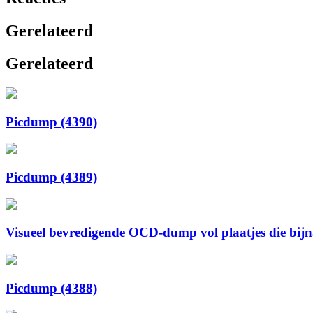
Gerelateerd
Gerelateerd
Picdump (4390)
Picdump (4389)
Visueel bevredigende OCD-dump vol plaatjes die bijna 
Picdump (4388)