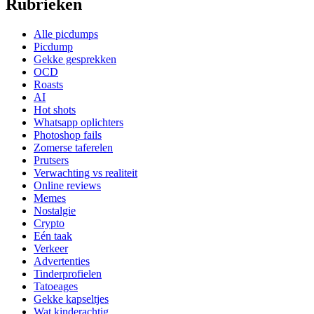
Rubrieken
Alle picdumps
Picdump
Gekke gesprekken
OCD
Roasts
AI
Hot shots
Whatsapp oplichters
Photoshop fails
Zomerse taferelen
Prutsers
Verwachting vs realiteit
Online reviews
Memes
Nostalgie
Crypto
Eén taak
Verkeer
Advertenties
Tinderprofielen
Tatoeages
Gekke kapseltjes
Wat kinderachtig