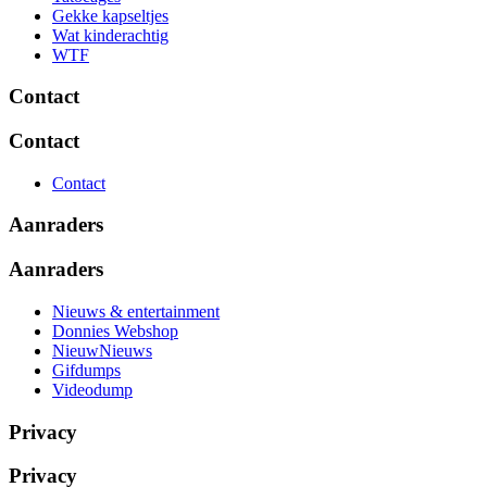
Gekke kapseltjes
Wat kinderachtig
WTF
Contact
Contact
Contact
Aanraders
Aanraders
Nieuws & entertainment
Donnies Webshop
NieuwNieuws
Gifdumps
Videodump
Privacy
Privacy