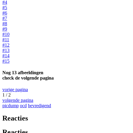
#4
#5
#6
#7
#8
#9
#10
#11
#12
#13
#14
#15
Nog 13 afbeeldingen
check de volgende pagina
vorige pagina
1 / 2
volgende pagina
picdump
ocd
bevredigend
Reacties
Reacties