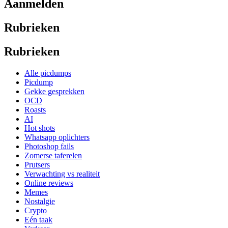
Aanmelden
Rubrieken
Rubrieken
Alle picdumps
Picdump
Gekke gesprekken
OCD
Roasts
AI
Hot shots
Whatsapp oplichters
Photoshop fails
Zomerse taferelen
Prutsers
Verwachting vs realiteit
Online reviews
Memes
Nostalgie
Crypto
Eén taak