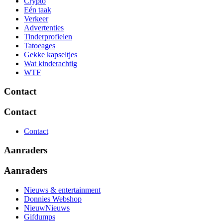
Crypto
Eén taak
Verkeer
Advertenties
Tinderprofielen
Tatoeages
Gekke kapseltjes
Wat kinderachtig
WTF
Contact
Contact
Contact
Aanraders
Aanraders
Nieuws & entertainment
Donnies Webshop
NieuwNieuws
Gifdumps