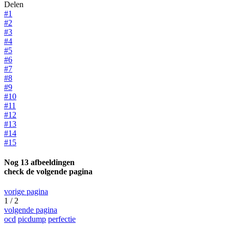
Delen
#1
#2
#3
#4
#5
#6
#7
#8
#9
#10
#11
#12
#13
#14
#15
Nog 13 afbeeldingen
check de volgende pagina
vorige pagina
1 / 2
volgende pagina
ocd
picdump
perfectie