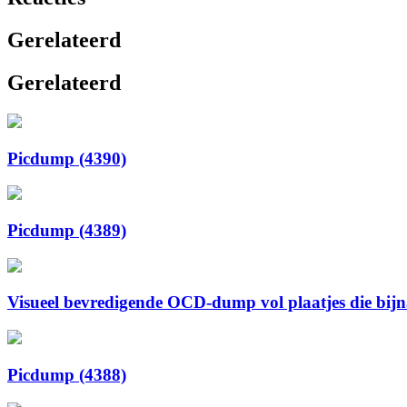
Gerelateerd
Gerelateerd
Picdump (4390)
Picdump (4389)
Visueel bevredigende OCD-dump vol plaatjes die bijna 
Picdump (4388)