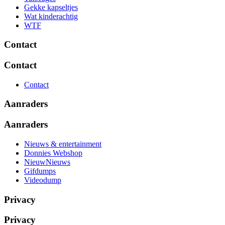
Gekke kapseltjes
Wat kinderachtig
WTF
Contact
Contact
Contact
Aanraders
Aanraders
Nieuws & entertainment
Donnies Webshop
NieuwNieuws
Gifdumps
Videodump
Privacy
Privacy