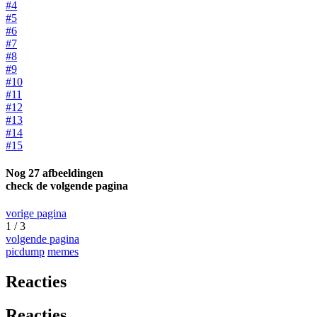
#4
#5
#6
#7
#8
#9
#10
#11
#12
#13
#14
#15
Nog 27 afbeeldingen
check de volgende pagina
vorige pagina
1 / 3
volgende pagina
picdump
memes
Reacties
Reacties