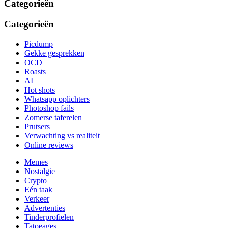
Categorieën
Categorieën
Picdump
Gekke gesprekken
OCD
Roasts
AI
Hot shots
Whatsapp oplichters
Photoshop fails
Zomerse taferelen
Prutsers
Verwachting vs realiteit
Online reviews
Memes
Nostalgie
Crypto
Eén taak
Verkeer
Advertenties
Tinderprofielen
Tatoeages