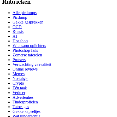
Rubrieken
Alle picdumps
Picdump
Gekke gesprekken
OCD
Roasts
AI
Hot shots
Whatsapp oplichters
Photoshop fails
Zomerse taferelen
Prutsers
Verwachting vs realiteit
Online reviews
Memes
Nostalgie
Crypto
Eén taak
Verkeer
Advertenties
Tinderprofielen
Tatoeages
Gekke kapseltjes
Wat kinderachtig