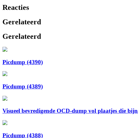
Reacties
Gerelateerd
Gerelateerd
Picdump (4390)
Picdump (4389)
Visueel bevredigende OCD-dump vol plaatjes die bijna 
Picdump (4388)