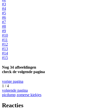
#3
#4
#5
#6
#7
#8
#9
#10
#11
#12
#13
#14
#15
Nog 34 afbeeldingen
check de volgende pagina
vorige pagina
1 / 4
volgende pagina
picdump
zomerse kiekjes
Reacties