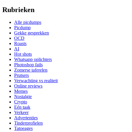
Rubrieken
Alle picdumps
Picdump
Gekke gesprekken
OCD
Roasts
AI
Hot shots
Whatsapp oplichters
Photoshop fails
Zomerse taferelen
Prutsers
Verwachting vs realiteit
Online reviews
Memes
Nostalgie
Crypto
Eén taak
Verkeer
Advertenties
Tinderprofielen
Tatoeages