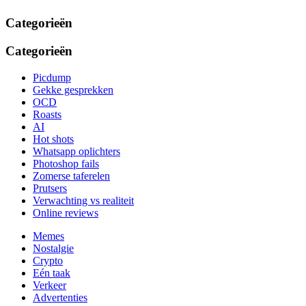
Categorieën
Categorieën
Picdump
Gekke gesprekken
OCD
Roasts
AI
Hot shots
Whatsapp oplichters
Photoshop fails
Zomerse taferelen
Prutsers
Verwachting vs realiteit
Online reviews
Memes
Nostalgie
Crypto
Eén taak
Verkeer
Advertenties