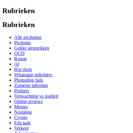
Rubrieken
Rubrieken
Alle picdumps
Picdump
Gekke gesprekken
OCD
Roasts
AI
Hot shots
Whatsapp oplichters
Photoshop fails
Zomerse taferelen
Prutsers
Verwachting vs realiteit
Online reviews
Memes
Nostalgie
Crypto
Eén taak
Verkeer