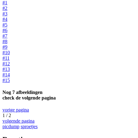
#1
#2
#3
#4
#5
#6
#7
#8
#9
#10
#11
#12
#13
#14
#15
Nog 7 afbeeldingen
check de volgende pagina
vorige pagina
1 / 2
volgende pagina
picdump
sproetjes