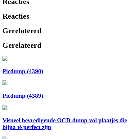
Reacties
Reacties
Gerelateerd
Gerelateerd
Picdump (4390)
Picdump (4389)
Visueel bevredigende OCD-dump vol plaatjes die
bijna té perfect zijn