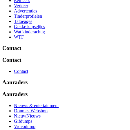
Eén taak
Verkeer
Advertenties
Tinderprofielen
Tatoeages
Gekke kapseltjes
Wat kinderachtig
WTF
Contact
Contact
Contact
Aanraders
Aanraders
Nieuws & entertainment
Donnies Webshop
NieuwNieuws
Gifdumps
Videodump