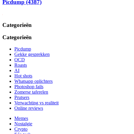
Picdump (4387)
Categorieën
Categorieën
Picdump
Gekke gesprekken
OCD
Roasts
AI
Hot shots
Whatsapp oplichters
Photoshop fails
Zomerse taferelen
Prutsers
Verwachting vs realiteit
Online reviews
Memes
Nostalgie
Crypto