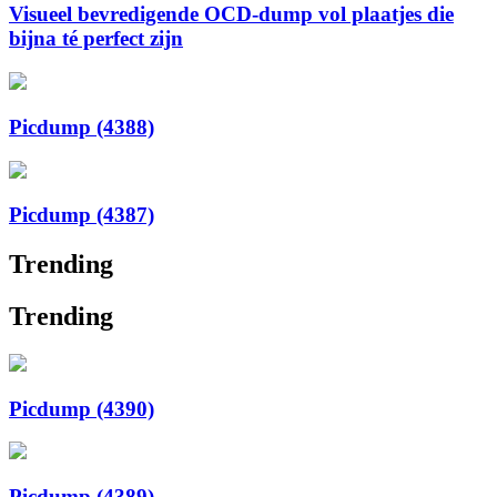
Visueel bevredigende OCD-dump vol plaatjes die
bijna té perfect zijn
Picdump (4388)
Picdump (4387)
Trending
Trending
Picdump (4390)
Picdump (4389)