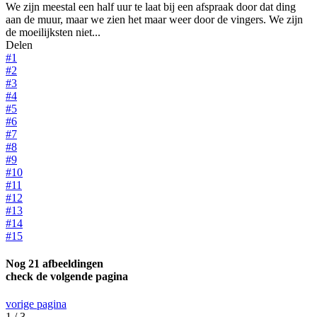
We zijn meestal een half uur te laat bij een afspraak door dat ding
aan de muur, maar we zien het maar weer door de vingers. We zijn
de moeilijksten niet...
Delen
#1
#2
#3
#4
#5
#6
#7
#8
#9
#10
#11
#12
#13
#14
#15
Nog 21 afbeeldingen
check de volgende pagina
vorige pagina
1 / 3