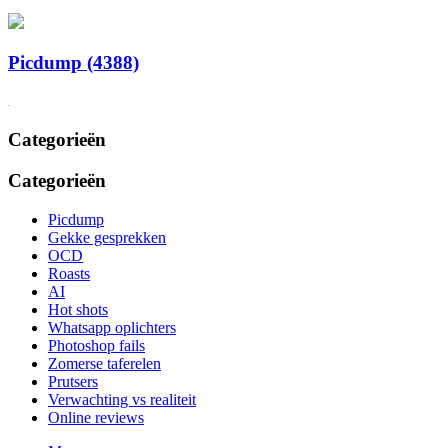
Picdump (4388)
Categorieën
Categorieën
Picdump
Gekke gesprekken
OCD
Roasts
AI
Hot shots
Whatsapp oplichters
Photoshop fails
Zomerse taferelen
Prutsers
Verwachting vs realiteit
Online reviews