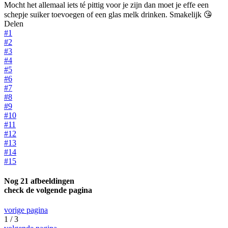
Mocht het allemaal iets té pittig voor je zijn dan moet je effe een
schepje suiker toevoegen of een glas melk drinken. Smakelijk 😘
Delen
#1
#2
#3
#4
#5
#6
#7
#8
#9
#10
#11
#12
#13
#14
#15
Nog 21 afbeeldingen
check de volgende pagina
vorige pagina
1 / 3