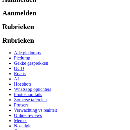
Aanmelden
Rubrieken
Rubrieken
Alle picdumps
Picdump
Gekke gesprekken
OCD
Roasts
AI
Hot shots
Whatsapp oplichters
Photoshop fails
Zomerse taferelen
Prutsers
Verwachting vs realiteit
Online reviews
Memes
Nostalgie