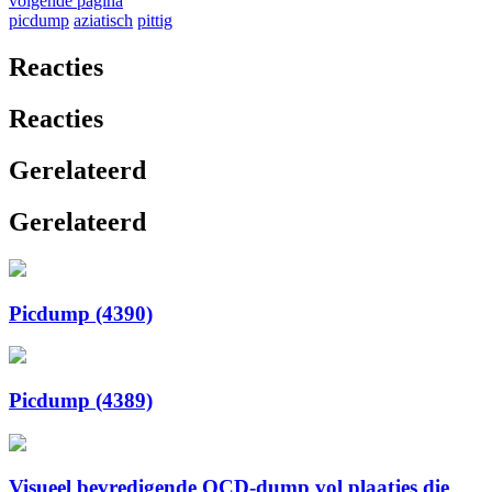
volgende pagina
picdump
aziatisch
pittig
Reacties
Reacties
Gerelateerd
Gerelateerd
Picdump (4390)
Picdump (4389)
Visueel bevredigende OCD-dump vol plaatjes die