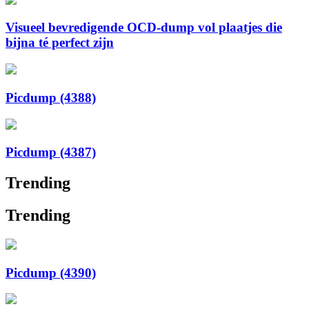
Visueel bevredigende OCD-dump vol plaatjes die
bijna té perfect zijn
Picdump (4388)
Picdump (4387)
Trending
Trending
Picdump (4390)