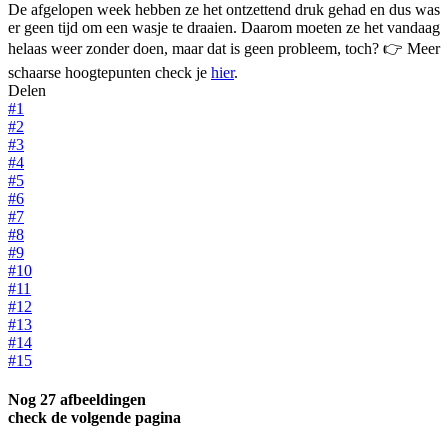
De afgelopen week hebben ze het ontzettend druk gehad en dus was
er geen tijd om een wasje te draaien. Daarom moeten ze het vandaag
helaas weer zonder doen, maar dat is geen probleem, toch? 👉 Meer
schaarse hoogtepunten check je
hier
.
Delen
#1
#2
#3
#4
#5
#6
#7
#8
#9
#10
#11
#12
#13
#14
#15
Nog 27 afbeeldingen
check de volgende pagina