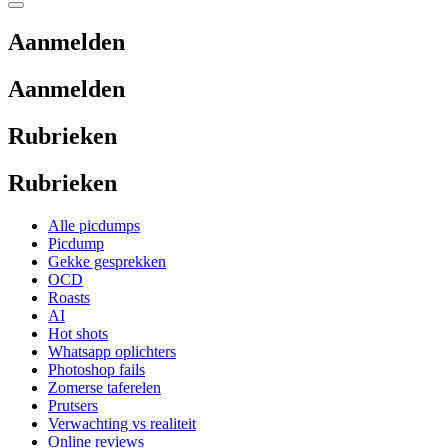
Aanmelden
Aanmelden
Rubrieken
Rubrieken
Alle picdumps
Picdump
Gekke gesprekken
OCD
Roasts
AI
Hot shots
Whatsapp oplichters
Photoshop fails
Zomerse taferelen
Prutsers
Verwachting vs realiteit
Online reviews