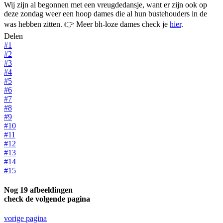
Wij zijn al begonnen met een vreugdedansje, want er zijn ook op
deze zondag weer een hoop dames die al hun bustehouders in de
was hebben zitten. 👉 Meer bh-loze dames check je
hier
.
Delen
#1
#2
#3
#4
#5
#6
#7
#8
#9
#10
#11
#12
#13
#14
#15
Nog 19 afbeeldingen
check de volgende pagina
vorige pagina