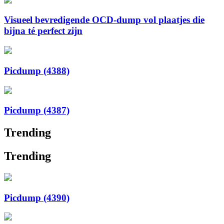
Visueel bevredigende OCD-dump vol plaatjes die
bijna té perfect zijn
Picdump (4388)
Picdump (4387)
Trending
Trending
Picdump (4390)