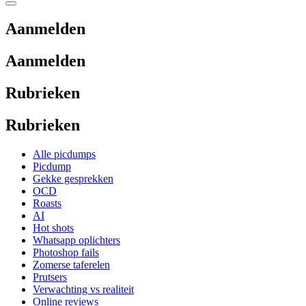
Aanmelden
Aanmelden
Rubrieken
Rubrieken
Alle picdumps
Picdump
Gekke gesprekken
OCD
Roasts
AI
Hot shots
Whatsapp oplichters
Photoshop fails
Zomerse taferelen
Prutsers
Verwachting vs realiteit
Online reviews