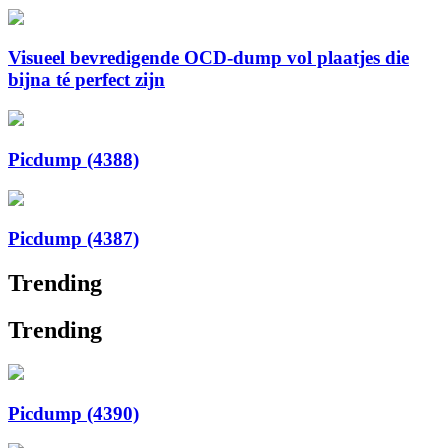
Visueel bevredigende OCD-dump vol plaatjes die
bijna té perfect zijn
Picdump (4388)
Picdump (4387)
Trending
Trending
Picdump (4390)