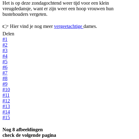
Het is op deze zondagochtend weer tijd voor een klein
vreugdedansje, want er zijn weer een hoop vrouwen hun
bustehouders vergeten.
👉 Hier vind je nog meer
vergeetachtige
dames.
Delen
#1
#2
#3
#4
#5
#6
#7
#8
#9
#10
#11
#12
#13
#14
#15
Nog 8 afbeeldingen
check de volgende pagina