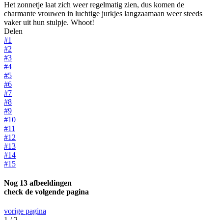
Het zonnetje laat zich weer regelmatig zien, dus komen de
charmante vrouwen in luchtige jurkjes langzaamaan weer steeds
vaker uit hun stulpje. Whoot!
Delen
#1
#2
#3
#4
#5
#6
#7
#8
#9
#10
#11
#12
#13
#14
#15
Nog 13 afbeeldingen
check de volgende pagina
vorige pagina
1 / 2