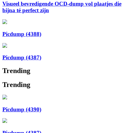
Visueel bevredigende OCD-dump vol plaatjes die
bijna té perfect zijn
Picdump (4388)
Picdump (4387)
Trending
Trending
Picdump (4390)
Picdump (4387)