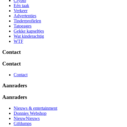
Crypto
Eén taak
Verkeer
Advertenties
Tinderprofielen
Tatoeages
Gekke kapseltjes
Wat kinderachtig
WTF
Contact
Contact
Contact
Aanraders
Aanraders
Nieuws & entertainment
Donnies Webshop
NieuwNieuws
Gifdumps