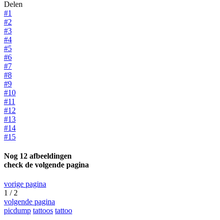
Delen
#1
#2
#3
#4
#5
#6
#7
#8
#9
#10
#11
#12
#13
#14
#15
Nog 12 afbeeldingen
check de volgende pagina
vorige pagina
1 / 2
volgende pagina
picdump
tattoos
tattoo