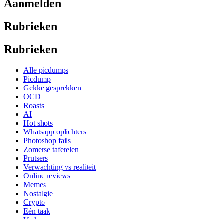
Aanmelden
Rubrieken
Rubrieken
Alle picdumps
Picdump
Gekke gesprekken
OCD
Roasts
AI
Hot shots
Whatsapp oplichters
Photoshop fails
Zomerse taferelen
Prutsers
Verwachting vs realiteit
Online reviews
Memes
Nostalgie
Crypto
Eén taak