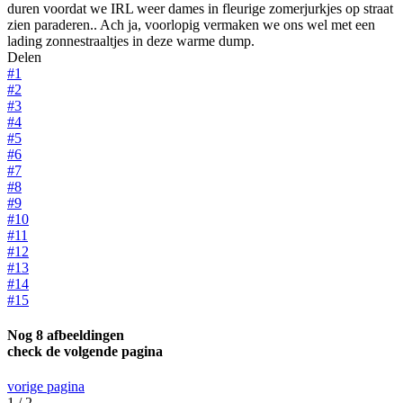
duren voordat we IRL weer dames in fleurige zomerjurkjes op straat
zien paraderen.. Ach ja, voorlopig vermaken we ons wel met een
lading zonnestraaltjes in deze warme dump.
Delen
#1
#2
#3
#4
#5
#6
#7
#8
#9
#10
#11
#12
#13
#14
#15
Nog 8 afbeeldingen
check de volgende pagina
vorige pagina
1 / 2