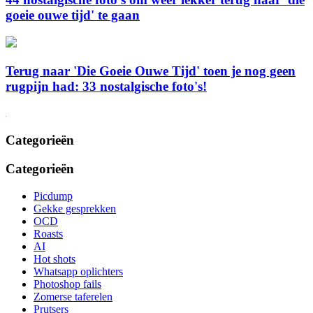
goeie ouwe tijd' te gaan
Terug naar 'Die Goeie Ouwe Tijd' toen je nog geen
rugpijn had: 33 nostalgische foto's!
Categorieën
Categorieën
Picdump
Gekke gesprekken
OCD
Roasts
AI
Hot shots
Whatsapp oplichters
Photoshop fails
Zomerse taferelen
Prutsers