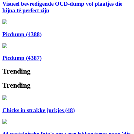
Visueel bevredigende OCD-dump vol plaatjes die
bijna té perfect zijn
Picdump (4388)
Picdump (4387)
Trending
Trending
Chicks in strakke jurkjes (48)
44 nostalgische foto's om weer lekker terug naar 'die