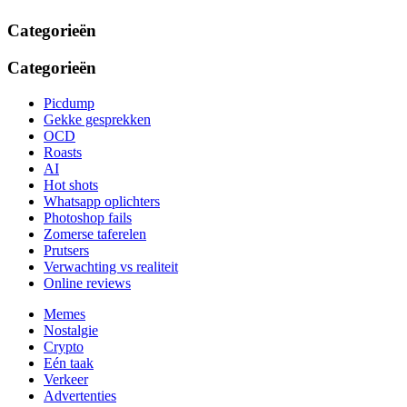
Categorieën
Categorieën
Picdump
Gekke gesprekken
OCD
Roasts
AI
Hot shots
Whatsapp oplichters
Photoshop fails
Zomerse taferelen
Prutsers
Verwachting vs realiteit
Online reviews
Memes
Nostalgie
Crypto
Eén taak
Verkeer
Advertenties