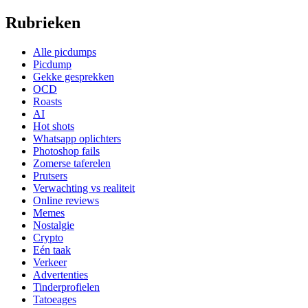
Rubrieken
Alle picdumps
Picdump
Gekke gesprekken
OCD
Roasts
AI
Hot shots
Whatsapp oplichters
Photoshop fails
Zomerse taferelen
Prutsers
Verwachting vs realiteit
Online reviews
Memes
Nostalgie
Crypto
Eén taak
Verkeer
Advertenties
Tinderprofielen
Tatoeages