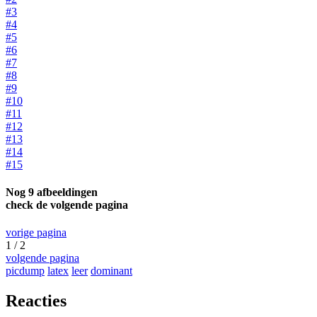
#3
#4
#5
#6
#7
#8
#9
#10
#11
#12
#13
#14
#15
Nog 9 afbeeldingen
check de volgende pagina
vorige pagina
1 / 2
volgende pagina
picdump
latex
leer
dominant
Reacties