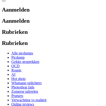
Aanmelden
Aanmelden
Rubrieken
Rubrieken
Alle picdumps
Picdump
Gekke gesprekken
OCD
Roasts
AI
Hot shots
Whatsapp oplichters
Photoshop fails
Zomerse taferelen
Prutsers
Verwachting vs realiteit
Online reviews