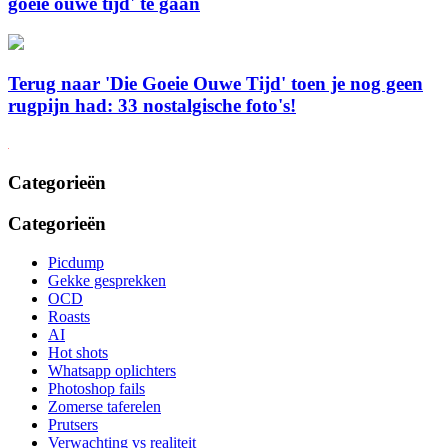
goeie ouwe tijd' te gaan
Terug naar 'Die Goeie Ouwe Tijd' toen je nog geen
rugpijn had: 33 nostalgische foto's!
Categorieën
Categorieën
Picdump
Gekke gesprekken
OCD
Roasts
AI
Hot shots
Whatsapp oplichters
Photoshop fails
Zomerse taferelen
Prutsers
Verwachting vs realiteit