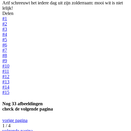
Arif schreeuwt het iedere dag uit zijn zolderraam: mooi wit is niet
lelijk!
Delen
#1
#2
#3
#4
#5
#6
#7
#8
#9
#10
#11
#12
#13
#14
#15
Nog 33 afbeeldingen
check de volgende pagina
vorige pagina
1 / 4
volgende pagina