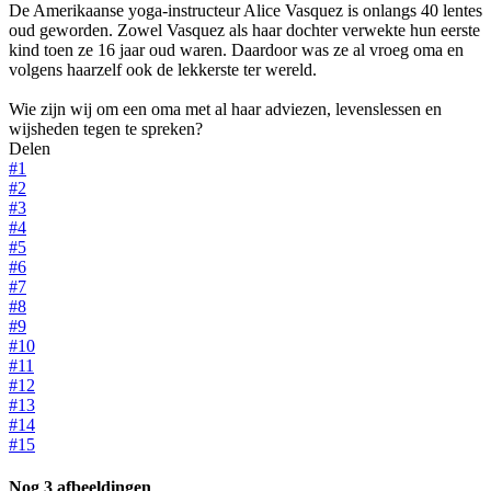
De Amerikaanse yoga-instructeur Alice Vasquez is onlangs 40 lentes
oud geworden. Zowel Vasquez als haar dochter verwekte hun eerste
kind toen ze 16 jaar oud waren. Daardoor was ze al vroeg oma en
volgens haarzelf ook de lekkerste ter wereld.
Wie zijn wij om een oma met al haar adviezen, levenslessen en
wijsheden tegen te spreken?
Delen
#1
#2
#3
#4
#5
#6
#7
#8
#9
#10
#11
#12
#13
#14
#15
Nog 3 afbeeldingen