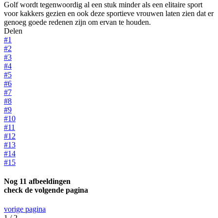
Golf wordt tegenwoordig al een stuk minder als een elitaire sport
voor kakkers gezien en ook deze sportieve vrouwen laten zien dat er
genoeg goede redenen zijn om ervan te houden.
Delen
#1
#2
#3
#4
#5
#6
#7
#8
#9
#10
#11
#12
#13
#14
#15
Nog 11 afbeeldingen
check de volgende pagina
vorige pagina
1 / 2