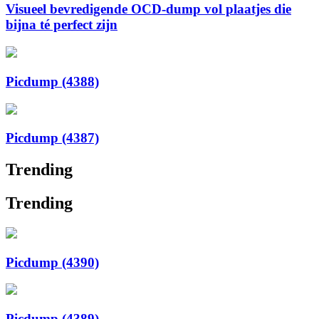
Visueel bevredigende OCD-dump vol plaatjes die
bijna té perfect zijn
Picdump (4388)
Picdump (4387)
Trending
Trending
Picdump (4390)
Picdump (4389)