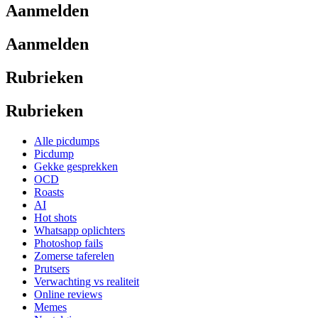
Aanmelden
Aanmelden
Rubrieken
Rubrieken
Alle picdumps
Picdump
Gekke gesprekken
OCD
Roasts
AI
Hot shots
Whatsapp oplichters
Photoshop fails
Zomerse taferelen
Prutsers
Verwachting vs realiteit
Online reviews
Memes