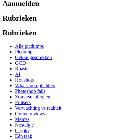
Aanmelden
Rubrieken
Rubrieken
Alle picdumps
Picdump
Gekke gesprekken
OCD
Roasts
AI
Hot shots
Whatsapp oplichters
Photoshop fails
Zomerse taferelen
Prutsers
Verwachting vs realiteit
Online reviews
Memes
Nostalgie
Crypto
Eén taak