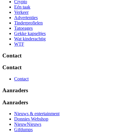
Crypto
Eén taak
Verkeer
Advertenties
Tinderprofielen
Tatoeages
Gekke kapseltjes
Wat kinderachtig
WTF
Contact
Contact
Contact
Aanraders
Aanraders
Nieuws & entertainment
Donnies Webshop
NieuwNieuws
Gifdumps