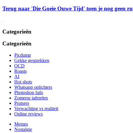
Terug naar 'Die Goeie Ouwe Tijd' toen je nog geen rug
Categorieën
Categorieën
Picdump
Gekke gesprekken
OCD
Roasts
AI
Hot shots
Whatsapp oplichters
Photoshop fails
Zomerse taferelen
Prutsers
Verwachting vs realiteit
Online reviews
Memes
Nostalgie