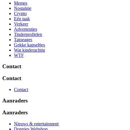
Memes
Nostalgie
Crypto
Eén taak
Verkeer
Advertenties
Tinderprofielen
Tatoeages
Gekke kapseltjes
Wat kinderachtig
WTF
Contact
Contact
Contact
Aanraders
Aanraders
Nieuws & entertainment
Donnies Webshop