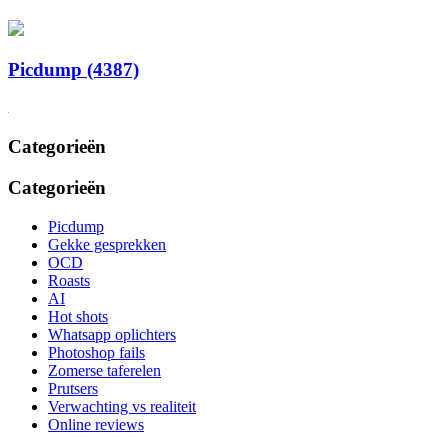
Picdump (4387)
Categorieën
Categorieën
Picdump
Gekke gesprekken
OCD
Roasts
AI
Hot shots
Whatsapp oplichters
Photoshop fails
Zomerse taferelen
Prutsers
Verwachting vs realiteit
Online reviews