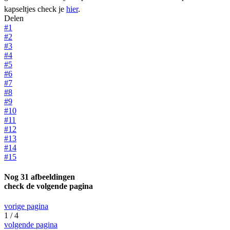
kapseltjes check je
hier
.
Delen
#1
#2
#3
#4
#5
#6
#7
#8
#9
#10
#11
#12
#13
#14
#15
Nog 31 afbeeldingen
check de volgende pagina
vorige pagina
1 / 4
volgende pagina