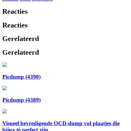
Reacties
Reacties
Gerelateerd
Gerelateerd
Picdump (4390)
Picdump (4389)
Visueel bevredigende OCD-dump vol plaatjes die
bijna té perfect zijn