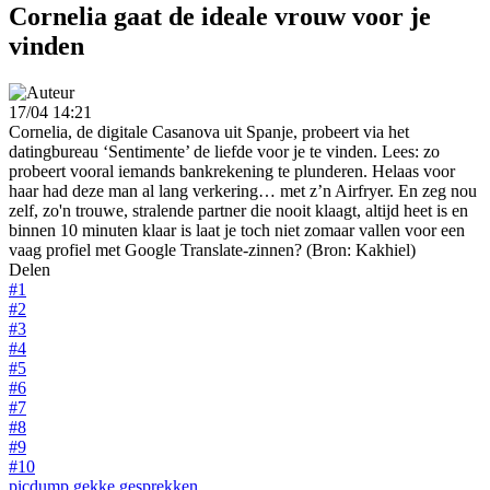
Cornelia gaat de ideale vrouw voor je
vinden
17/04 14:21
Cornelia, de digitale Casanova uit Spanje, probeert via het
datingbureau ‘Sentimente’ de liefde voor je te vinden. Lees: zo
probeert vooral iemands bankrekening te plunderen. Helaas voor
haar had deze man al lang verkering… met z’n Airfryer. En zeg nou
zelf, zo'n trouwe, stralende partner die nooit klaagt, altijd heet is en
binnen 10 minuten klaar is laat je toch niet zomaar vallen voor een
vaag profiel met Google Translate-zinnen? (Bron: Kakhiel)
Delen
#1
#2
#3
#4
#5
#6
#7
#8
#9
#10
picdump
gekke gesprekken