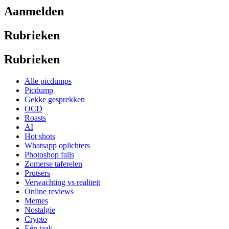
Aanmelden
Rubrieken
Rubrieken
Alle picdumps
Picdump
Gekke gesprekken
OCD
Roasts
AI
Hot shots
Whatsapp oplichters
Photoshop fails
Zomerse taferelen
Prutsers
Verwachting vs realiteit
Online reviews
Memes
Nostalgie
Crypto
Eén taak