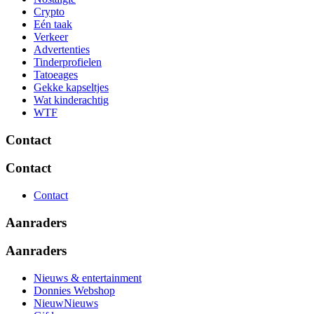
Crypto
Eén taak
Verkeer
Advertenties
Tinderprofielen
Tatoeages
Gekke kapseltjes
Wat kinderachtig
WTF
Contact
Contact
Contact
Aanraders
Aanraders
Nieuws & entertainment
Donnies Webshop
NieuwNieuws